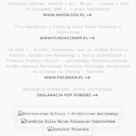
monopolem państwa, zgodnie z art. 80 ust. 1 ustawy z dnia
19 listopada 2009 r. o grach hazardowych
WWW.MKIDN.GOV.PL
Przy współpracy z Fundacją Silva Rerum Polonarum z
Częstochowy
WWW.FUNDACJASRP.PL
Od 2020 r., projekt finansowany jest ze środków Ministra
Kultury, Dziedzictwa Narodowego i Sportu pochodzących z
Funduszu Promocji Kultury - państwowego funduszu celowego;
dzięki wsparciu Narodowego Instytutu Polskiego Dziedzictwa
Kulturowego za Granicą - Polonika
WWW.POLONIKA.PL
Deklaracja dostępności strony internetowej
DEKLARACJA PDF POBIERZ