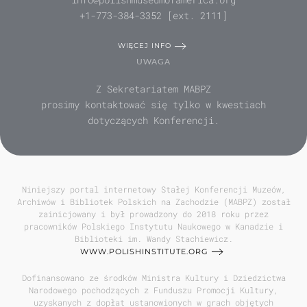
+1-773-384-3352 [ext. 2111]
WIĘCEJ INFO
UWAGA
Z Sekretariatem MABPZ
prosimy kontaktować się tylko w kwestiach
dotyczących Konferencji.
Niniejszy portal internetowy Stałej Konferencji Muzeów,
Archiwów i Bibliotek Polskich na Zachodzie (MABPZ) został
zainicjowany i był prowadzony do 2018 roku przez
pracowników Polskiego Instytutu Naukowego w Kanadzie i
Biblioteki im. Wandy Stachiewicz.
WWW.POLISHINSTITUTE.ORG
Dofinansowano ze środków Ministra Kultury i Dziedzictwa
Narodowego pochodzących z Funduszu Promocji Kultury,
uzyskanych z dopłat ustanowionych w grach objętych