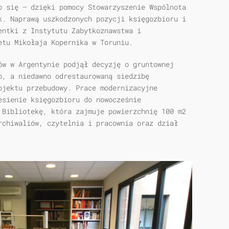
o się – dzięki pomocy Stowarzyszenie Wspólnota
k. Naprawą uszkodzonych pozycji księgozbioru i
entki z Instytutu Zabytkoznawstwa i
etu Mikołaja Kopernika w Toruniu.
ów w Argentynie podjął decyzję o gruntownej
o, a niedawno odrestaurowaną siedzibę
ojektu przebudowy. Prace modernizacyjne
esienie księgozbioru do nowocześnie
 Bibliotekę, która zajmuje powierzchnię 100 m2
rchiwaliów, czytelnia i pracownia oraz dział