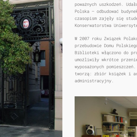
poważnych uszkodzeń. Udał
Polska – odbudować budyne
czasopism zajęły się stud
Konserwatorstwa Uniwersyt
W 2007 roku Związek Polak
przebudowie Domu Polskieg
Biblioteki włączono do pr
umożliwiły wkrótce przeni
wyposażonych pomieszczeń.
tworzą: zbiór książek i a
administracyjny.