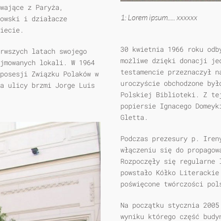
wające z Paryża,
1: Lorem ipsum..... xxxxxx
owski i działacze
iecie.
30 kwietnia 1966 roku odb
rwszych latach swojego
możliwe dzięki donacji je
jmowanych lokali. W 1964
testamencie przeznaczył n
posesji Związku Polaków w
uroczyście obchodzone był
a ulicy brzmi Jorge Luis
Polskiej Biblioteki. Z te
popiersie Ignacego Domeyk
Gletta.
Podczas prezesury p. Iren
włączeniu się do propagow
Rozpoczęły się regularne 
powstało Kółko Literacki
poświęcone twórczości pol
Na początku stycznia 2005
wyniku którego część budy