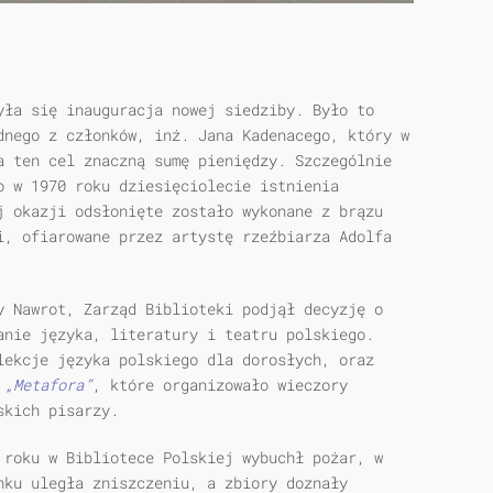
yła się inauguracja nowej siedziby. Było to
dnego z członków, inż. Jana Kadenacego, który w
a ten cel znaczną sumę pieniędzy. Szczególnie
o w 1970 roku dziesięciolecie istnienia
j okazji odsłonięte zostało wykonane z brązu
i, ofiarowane przez artystę rzeźbiarza Adolfa
y Nawrot, Zarząd Biblioteki podjął decyzję o
anie języka, literatury i teatru polskiego.
lekcje języka polskiego dla dorosłych, oraz
e
„Metafora”
, które organizowało wieczory
skich pisarzy.
 roku w Bibliotece Polskiej wybuchł pożar, w
nku uległa zniszczeniu, a zbiory doznały