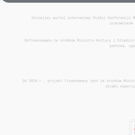
Niniejszy portal internetowy Stałej Konferencji M
pracowników 
Dofinansowano ze środków Ministra Kultury i Dziedzic
państwa, zgo
Od 2020 r., projekt finansowany jest ze środków Minis
dzięki wsparci