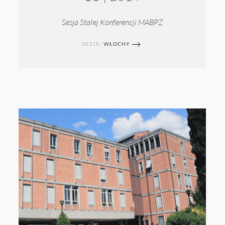
Sesja Stałej Konferencji MABPZ
SESJE:
WŁOCHY