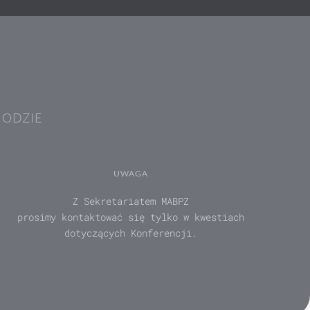
HODZIE
UWAGA
Z Sekretariatem MABPZ
prosimy kontaktować się tylko w kwestiach
dotyczących Konferencji.