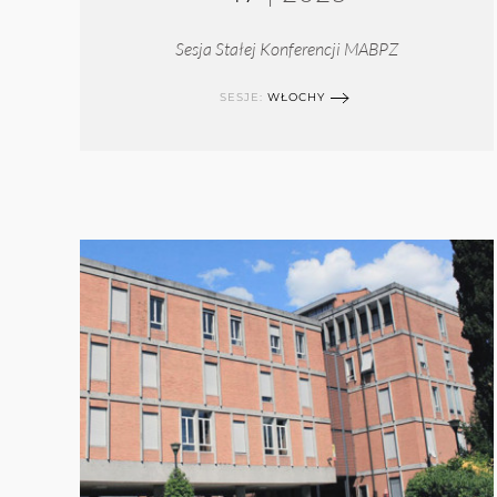
Sesja Stałej Konferencji MABPZ
SESJE:
WŁOCHY