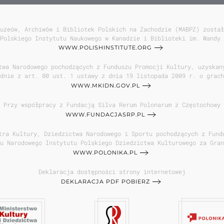
uzeów, Archiwów i Bibliotek Polskich na Zachodzie (MABPZ) został
Polskiego Instytutu Naukowego w Kanadzie i Biblioteki im. Wandy 
WWW.POLISHINSTITUTE.ORG
twa Narodowego pochodzących z Funduszu Promocji Kultury, uzyskan
dnie z art. 80 ust. 1 ustawy z dnia 19 listopada 2009 r. o grach
WWW.MKIDN.GOV.PL
Przy współpracy z Fundacją Silva Rerum Polonarum z Częstochowy
WWW.FUNDACJASRP.PL
tra Kultury, Dziedzictwa Narodowego i Sportu pochodzących z Fund
u Narodowego Instytutu Polskiego Dziedzictwa Kulturowego za Gran
WWW.POLONIKA.PL
Deklaracja dostępności strony internetowej
DEKLARACJA PDF POBIERZ