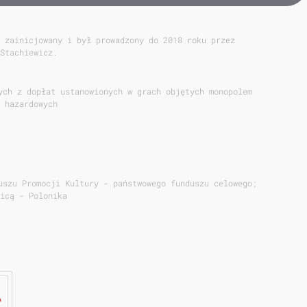
 zainicjowany i był prowadzony do 2018 roku przez
Stachiewicz.
ych z dopłat ustanowionych w grach objętych monopolem
 hazardowych
uszu Promocji Kultury - państwowego funduszu celowego;
icą - Polonika