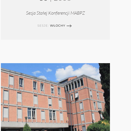
Sesja Stałej Konferencji MABPZ
SESJE:
WŁOCHY