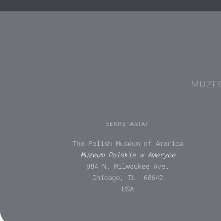
MUZEÓ
SEKRETARIAT
The Polish Museum of America
Muzeum Polskie w Ameryce
984 N. Milwaukee Ave.
Chicago, IL. 60642
USA