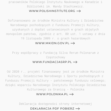
pracowników Polskiego Instytutu Naukowego w Kanadzie i
Biblioteki im. Wandy Stachiewicz.
WWW.POLISHINSTITUTE.ORG
Dofinansowano ze środków Ministra Kultury i Dziedzictwa
Narodowego pochodzących z Funduszu Promocji Kultury,
uzyskanych z dopłat ustanowionych w grach objętych
monopolem państwa, zgodnie z art. 80 ust. 1 ustawy z dnia
19 listopada 2009 r. o grach hazardowych
WWW.MKIDN.GOV.PL
Przy współpracy z Fundacją Silva Rerum Polonarum z
Częstochowy
WWW.FUNDACJASRP.PL
Od 2020 r., projekt finansowany jest ze środków Ministra
Kultury, Dziedzictwa Narodowego i Sportu pochodzących z
Funduszu Promocji Kultury - państwowego funduszu celowego;
dzięki wsparciu Narodowego Instytutu Polskiego Dziedzictwa
Kulturowego za Granicą - Polonika
WWW.POLONIKA.PL
Deklaracja dostępności strony internetowej
DEKLARACJA PDF POBIERZ