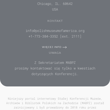
Chicago, IL. 60642
USA
KONTAKT
info@polishmuseumofamerica.org
+1-773-384-3352 [ext. 2111]
WIĘCEJ INFO
UWAGA
Z Sekretariatem MABPZ
prosimy kontaktować się tylko w kwestiach
dotyczących Konferencji.
Niniejszy portal internetowy Stałej Konferencji Muzeów,
Archiwów i Bibliotek Polskich na Zachodzie (MABPZ) został
zainicjowany i był prowadzony do 2018 roku przez