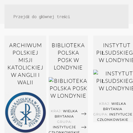
Przejdź do głównej treści
ARCHIWUM
BIBLIOTEKA
INSTYTUT
POLSKIEJ
POLSKA
PIŁSUDSKIE
MISJI
POSK W
W LONDYNI
KATOLICKIEJ
LONDYNIE
W ANGLII I
WALII
KRAJ:
WIELKA
BRYTANIA
KRAJ:
WIELKA
GRUPA:
INSTYTUCJE
BRYTANIA
CZŁONKOWSKIE
GRUPA:
INSTYTUCJE
CZŁONKOWSKIE