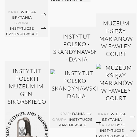
KRAJ:
WIELKA
BRYTANIA
MUZEUM
GRUPA:
INSTYTUCJE
KSIĘŻY
CZŁONKOWSKIE
INSTYTUT
MARIANÓW
POLSKO -
W FAWLEY
SKANDYNAWSKI
COURT
- DANIA
INSTYTUT
POLSKI I
MUZEUM IM.
GEN.
SIKORSKIEGO
KRAJ:
DANIA
KRAJ:
WIELKA
GRUPA:
INSTYTUCJE
BRYTANIA
PARTNERSKIE
GRUPA:
BYŁE
INSTYTUCJE
CZŁONKOWSKIE