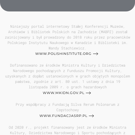
Niniejszy portal internetowy Stałej Konferencji Muzeów,
Archiwów i Bibliotek Polskich na Zachodzie (MABPZ) został
zainicjowany i był prowadzony do 2018 roku przez pracowników
Polskiego Instytutu Naukowego w Kanadzie i Biblioteki im.
Wandy Stachiewicz.
WWW.POLISHINSTITUTE.ORG
Dofinansowano ze środków Ministra Kultury i Dziedzictwa
Narodowego pochodzących z Funduszu Promocji Kultury,
uzyskanych z dopłat ustanowionych w grach objętych monopolem
państwa, zgodnie z art. 80 ust. 1 ustawy z dnia 19
listopada 2009 r. o grach hazardowych
WWW.MKIDN.GOV.PL
Przy współpracy z Fundacją Silva Rerum Polonarum z
Częstochowy
WWW.FUNDACJASRP.PL
Od 2020 r., projekt finansowany jest ze środków Ministra
Kultury, Dziedzictwa Narodowego i Sportu pochodzących z