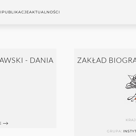
I
PUBLIKACJE
AKTUALNOŚCI
AWSKI - DANIA
ZAKŁAD BIOGRA
KRAJ
E
GRUPA:
INSTY