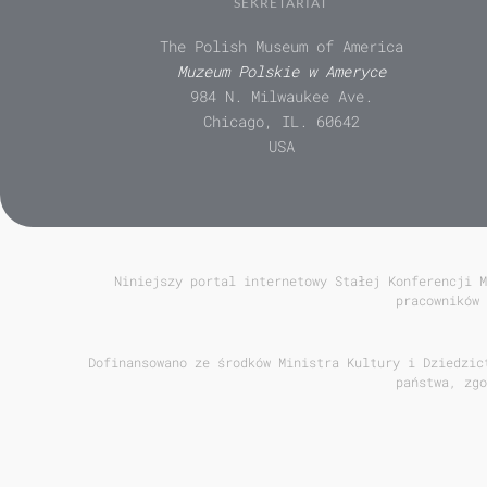
SEKRETARIAT
The Polish Museum of America
Muzeum Polskie w Ameryce
984 N. Milwaukee Ave.
Chicago, IL. 60642
USA
Niniejszy portal internetowy Stałej Konferencji M
pracowników 
Dofinansowano ze środków Ministra Kultury i Dziedzic
państwa, zgo