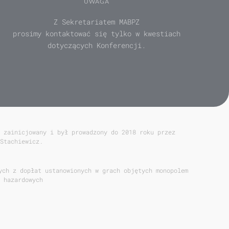
UWAGA
Z Sekretariatem MABPZ
prosimy kontaktować się tylko w kwestiach
dotyczących Konferencji.
 zainicjowany i był prowadzony do 2018 roku przez
Stachiewicz.
ych z dopłat ustanowionych w grach objętych monopolem
 hazardowych