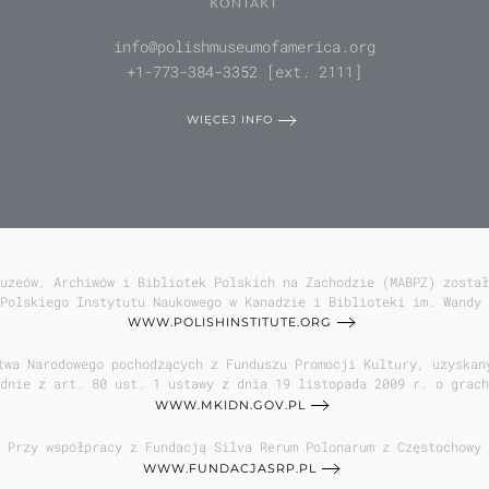
KONTAKT
info@polishmuseumofamerica.org
+1-773-384-3352 [ext. 2111]
WIĘCEJ INFO
uzeów, Archiwów i Bibliotek Polskich na Zachodzie (MABPZ) został
Polskiego Instytutu Naukowego w Kanadzie i Biblioteki im. Wandy 
WWW.POLISHINSTITUTE.ORG
twa Narodowego pochodzących z Funduszu Promocji Kultury, uzyskan
dnie z art. 80 ust. 1 ustawy z dnia 19 listopada 2009 r. o grach
WWW.MKIDN.GOV.PL
Przy współpracy z Fundacją Silva Rerum Polonarum z Częstochowy
WWW.FUNDACJASRP.PL