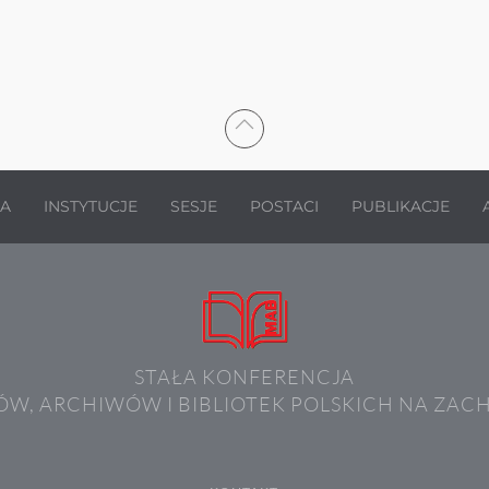
JA
INSTYTUCJE
SESJE
POSTACI
PUBLIKACJE
STAŁA KONFERENCJA
W, ARCHIWÓW I BIBLIOTEK POLSKICH NA ZAC