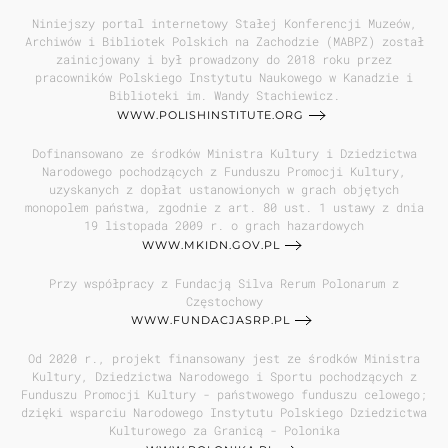
Niniejszy portal internetowy Stałej Konferencji Muzeów,
Archiwów i Bibliotek Polskich na Zachodzie (MABPZ) został
zainicjowany i był prowadzony do 2018 roku przez
pracowników Polskiego Instytutu Naukowego w Kanadzie i
Biblioteki im. Wandy Stachiewicz.
WWW.POLISHINSTITUTE.ORG
Dofinansowano ze środków Ministra Kultury i Dziedzictwa
Narodowego pochodzących z Funduszu Promocji Kultury,
uzyskanych z dopłat ustanowionych w grach objętych
monopolem państwa, zgodnie z art. 80 ust. 1 ustawy z dnia
19 listopada 2009 r. o grach hazardowych
WWW.MKIDN.GOV.PL
Przy współpracy z Fundacją Silva Rerum Polonarum z
Częstochowy
WWW.FUNDACJASRP.PL
Od 2020 r., projekt finansowany jest ze środków Ministra
Kultury, Dziedzictwa Narodowego i Sportu pochodzących z
Funduszu Promocji Kultury - państwowego funduszu celowego;
dzięki wsparciu Narodowego Instytutu Polskiego Dziedzictwa
Kulturowego za Granicą - Polonika