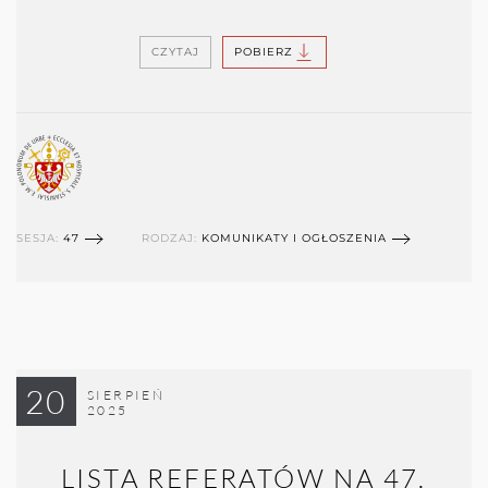
CZYTAJ
POBIERZ
SESJA:
47
RODZAJ:
KOMUNIKATY I OGŁOSZENIA
20
SIERPIEŃ
2025
LISTA REFERATÓW NA 47.