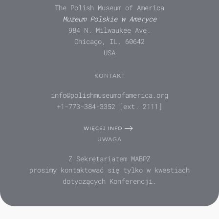
The Polish Museum of America
Muzeum Polskie w Ameryce
984 N. Milwaukee Ave.
Chicago, IL. 60642
USA
KONTAKT
info@polishmuseumofamerica.org
+1-773-384-3352 [ext. 2111]
WIĘCEJ INFO
UWAGA
Z Sekretariatem MABPZ
prosimy kontaktować się tylko w kwestiach
dotyczących Konferencji.