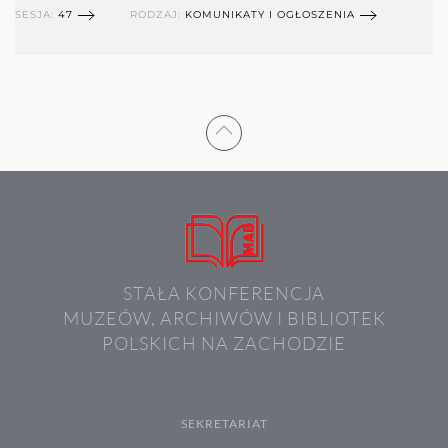
SESJA:
47
RODZAJ:
KOMUNIKATY I OGŁOSZENIA
STAŁA KONFERENCJA
MUZEÓW, ARCHIWÓW I BIBLIOTEK
POLSKICH NA ZACHODZIE
SEKRETARIAT