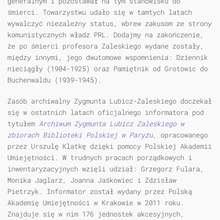
generalnym i pozostawał na tym stanowisku do
śmierci. Towarzystwu udało się w tamtych latach
wywalczyć niezależny status, wbrew zakusom ze strony
komunistycznych władz PRL. Dodajmy na zakończenie,
że po śmierci profesora Zaleskiego wydane zostały,
między innymi, jego dwutomowe wspomnienia: Dziennik
nieciągły (1904-1925) oraz Pamiętnik od Grotowic do
Buchenwaldu (1939-1945).
Zasób archiwalny Zygmunta Lubicz-Zaleskiego doczekał
się w ostatnich latach oficjalnego informatora pod
tytułem
Archiwum Zygmunta Lubicz Zaleskiego w
zbiorach Biblioteki Polskiej w Paryżu
, opracowanego
przez Urszulę Klatkę dzięki pomocy Polskiej Akademii
Umiejętności. W trudnych pracach porządkowych i
inwentaryzacyjnych wzięli udział: Grzegorz Fulara,
Monika Jaglarz, Joanna Jaśkowiec i Zdzisław
Pietrzyk. Informator został wydany przez Polską
Akademię Umiejętności w Krakowie w 2011 roku.
Znajduje się w nim 176 jednostek akcesyjnych,