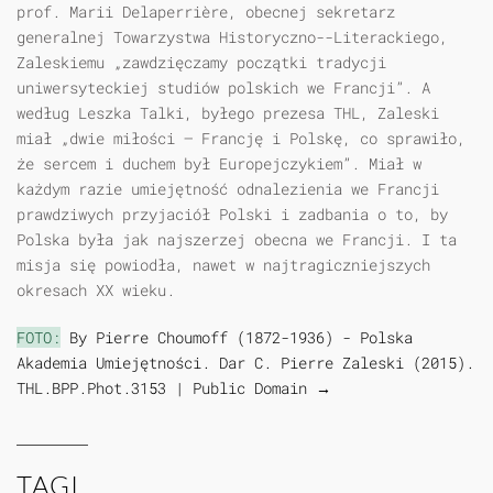
prof. Marii Delaperrière, obecnej sekretarz
generalnej Towarzystwa Historyczno--Literackiego,
Zaleskiemu „zawdzięczamy początki tradycji
uniwersyteckiej studiów polskich we Francji”. A
według Leszka Talki, byłego prezesa THL, Zaleski
miał „dwie miłości — Francję i Polskę, co sprawiło,
że sercem i duchem był Europejczykiem”. Miał w
każdym razie umiejętność odnalezienia we Francji
prawdziwych przyjaciół Polski i zadbania o to, by
Polska była jak najszerzej obecna we Francji. I ta
misja się powiodła, nawet w najtragiczniejszych
okresach XX wieku.
FOTO:
By Pierre Choumoff (1872-1936) - Polska
Akademia Umiejętności. Dar C. Pierre Zaleski (2015).
THL.BPP.Phot.3153 | Public Domain →
TAGI