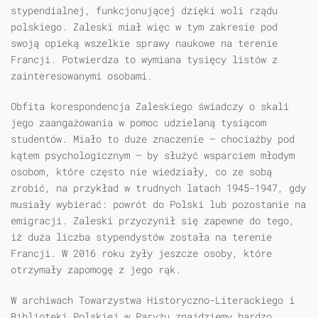
stypendialnej, funkcjonującej dzięki woli rządu
polskiego. Zaleski miał więc w tym zakresie pod
swoją opieką wszelkie sprawy naukowe na terenie
Francji. Potwierdza to wymiana tysięcy listów z
zainteresowanymi osobami.
Obfita korespondencja Zaleskiego świadczy o skali
jego zaangażowania w pomoc udzielaną tysiącom
studentów. Miało to duże znaczenie — chociażby pod
kątem psychologicznym — by służyć wsparciem młodym
osobom, które często nie wiedziały, co ze sobą
zrobić, na przykład w trudnych latach 1945-1947, gdy
musiały wybierać: powrót do Polski lub pozostanie na
emigracji. Zaleski przyczynił się zapewne do tego,
iż duża liczba stypendystów została na terenie
Francji. W 2016 roku żyły jeszcze osoby, które
otrzymały zapomogę z jego rąk.
W archiwach Towarzystwa Historyczno-Literackiego i
Biblioteki Polskiej w Paryżu znajdziemy bardzo