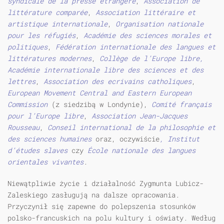
syndicale de la presse etrang
è
re
,
Association de
litt
é
rature compar
é
e
,
Association litt
é
raire et
artistique internationale
,
Organisation nationale
pour les r
é
fugi
é
s
,
Acad
é
mie des sciences morales et
politiques
,
F
é
d
é
ration internationale des langues et
litt
é
ratures modernes
,
Coll
è
ge de l’Europe libre,
Acad
é
mie internationale libre des sciences et des
lettres
,
Association des ecrivains catholiques
,
European Movement Central and Eastern European
Commission
(z siedzibą w Londynie),
Comit
é
fran
ç
ais
pour l’Europe libre
,
Association Jean-Jacques
Rousseau
,
Conseil international de la philosophie et
des sciences humaines
oraz, oczywiście
, Institut
d’
é
tudes slaves
czy
É
cole nationale des langues
orientales vivantes
.
Niewątpliwie życie i działalność Zygmunta Lubicz-
Zaleskiego zasługują na dalsze opracowania.
Przyczynił się zapewne do polepszenia stosunków
polsko-francuskich na polu kultury i oświaty. Według