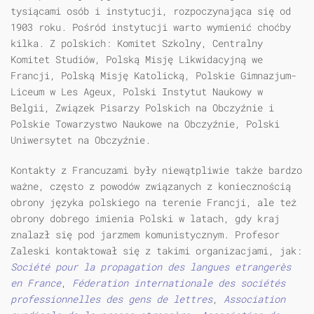
tysiącami osób i instytucji, rozpoczynająca się od
1903 roku. Pośród instytucji warto wymienić choćby
kilka. Z polskich: Komitet Szkolny, Centralny
Komitet Studiów, Polską Misję Likwidacyjną we
Francji, Polską Misję Katolicką, Polskie Gimnazjum-
Liceum w Les Ageux, Polski Instytut Naukowy w
Belgii, Związek Pisarzy Polskich na Obczyźnie i
Polskie Towarzystwo Naukowe na Obczyźnie, Polski
Uniwersytet na Obczyźnie.
Kontakty z Francuzami były niewątpliwie także bardzo
ważne, często z powodów związanych z koniecznością
obrony języka polskiego na terenie Francji, ale też
obrony dobrego imienia Polski w latach, gdy kraj
znalazł się pod jarzmem komunistycznym. Profesor
Zaleski kontaktował się z takimi organizacjami, jak:
Soci
é
t
é
pour la propagation des langues etranger
è
s
en France
,
F
é
deration internationale des soci
é
t
é
s
professionnelles des gens de lettres
,
Association