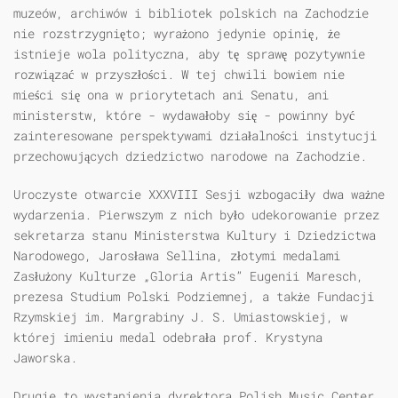
muzeów, archiwów i bibliotek polskich na Zachodzie
nie rozstrzygnięto; wyrażono jedynie opinię, że
istnieje wola polityczna, aby tę sprawę pozytywnie
rozwiązać w przyszłości. W tej chwili bowiem nie
mieści się ona w priorytetach ani Senatu, ani
ministerstw, które - wydawałoby się - powinny być
zainteresowane perspektywami działalności instytucji
przechowujących dziedzictwo narodowe na Zachodzie.
Uroczyste otwarcie XXXVIII Sesji wzbogaciły dwa ważne
wydarzenia. Pierwszym z nich było udekorowanie przez
sekretarza stanu Ministerstwa Kultury i Dziedzictwa
Narodowego, Jarosława Sellina, złotymi medalami
Zasłużony Kulturze „Gloria Artis” Eugenii Maresch,
prezesa Studium Polski Podziemnej, a także Fundacji
Rzymskiej im. Margrabiny J. S. Umiastowskiej, w
której imieniu medal odebrała prof. Krystyna
Jaworska.
Drugie to wystąpienia dyrektora Polish Music Center,