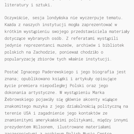
literatury i sztuki.
Oczywiście, sesja londyńska nie wyczerpuje tematu.
Każda z naszych instytucji mogła zaprezentować w
krótkim wystąpieniu swojego przedstawiciela materiały
dotyczące wybranych osób. Z referatami wystąpili
jedynie reprezentanci muzeów, archiwów i bibliotek
polskich na Zachodzie, ponieważ chodziło o
popularyzację zbiorów tych właśnie instytucji.
Postać Ignacego Paderewskiego i jego biografia jest
znana; opublikowano książki i artykuły opisujące
życie premiera niepodległej Polski oraz jego
dokonania artystyczne. W wystąpieniu Marka
Żebrowskiego pojawiły się głównie akcenty wiążące
znakomitego muzyka z jego działalnością polityczną na
terenie USA i zagadnienie jego kontaktów ze
znamienitymi amerykańskimi politykami, między innymi
prezydentem Wilsonem, ilustrowane materiałami
zaczerpniętymi z archiwum Polish Music Centre,