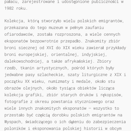
pałacu, zarejestrowane i udostępnione publiczności w
1982 roku.
Kolekcja, którą stworzyło wielu polskich emigrantów,
przekazana do tego muzeum w pełnym zaufaniu
ofiarodawców, została rozproszona, a wiele cennych
eksponatów bezpowrotnie przepadło. Znakomity zbiór
broni siecznej od XVI do XIX wieku zawierał przykłady
broni europejskiej, orientalnej, indyjskiej,
dalekowschodniej, a także afrykańskiej. Zbiory
rzeźb, tkanin artystycznych, pośród których były
jedwabne pasy szlacheckie, szaty liturgiczne z XIX i
początku XX wieku, numizmaty i medale, około stu
obrazów olejnych, około tysiąca obiektów licząca
kolekcja grafiki, zbiór starych druków i rękopisów,
fotografie z okresu powstania styczniowego oraz
wiele innych znakomitych eksponatów — wszystko to
przestało być częścią dorobku polskich emigrantów na
Wyspach, świadczącego o ich dążeniu do zabezpieczenia
poloników i eksponowania polskiej historii w obcym