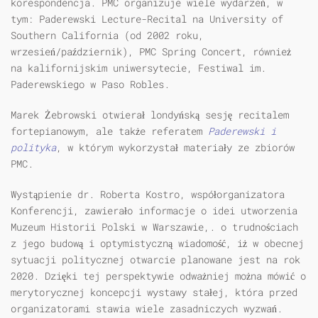
korespondencja. PMC organizuje wiele wydarzeń, w
tym: Paderewski Lecture-Recital na University of
Southern California (od 2002 roku,
wrzesień/październik), PMC Spring Concert, również
na kalifornijskim uniwersytecie, Festiwal im.
Paderewskiego w Paso Robles.
Marek Żebrowski otwierał londyńską sesję recitalem
fortepianowym, ale także referatem
Paderewski i
polityka
, w którym wykorzystał materiały ze zbiorów
PMC.
Wystąpienie dr. Roberta Kostro, współorganizatora
Konferencji, zawierało informacje o idei utworzenia
Muzeum Historii Polski w Warszawie,. o trudnościach
z jego budową i optymistyczną wiadomość, iż w obecnej
sytuacji politycznej otwarcie planowane jest na rok
2020. Dzięki tej perspektywie odważniej można mówić o
merytorycznej koncepcji wystawy stałej, która przed
organizatorami stawia wiele zasadniczych wyzwań.