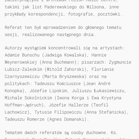
takimi jak list Paderewskiego do Wilsona, inne
przykłady korespondencji, fotografie, pocztówki.
Referat ten był wprowadzeniem do głównego tematu
sesji, realizowanego następnego dnia.
Autorzy wystąpień koncentrowali się na artystach:
Adamie Bunschu (Jadwiga Kowalska), Hannie
Weynerowskiej (Anna Buchmann); pisarzach: Zygmuncie
Lubicz-Zaleskim (Witold Zahorski), Florianie
Czarnyszewiczu (Marta Bryszewska) oraz na
politykach: Tadeuszu Kościuszce (Jean André
Konopka), Józefie Lipskim, Juliuszu Łukasiewiczu,
Michale Sokolnickim (Iwona Korga i Ewa Krystyna
Hoffman-Jędruch), Józefie Hallerze (Teofil
Lachowicz), Tytusie Filipowiczu (Anna Stefanicka),
Tadeuszu Romerze (Agnes Domanski).
Tematem dwóch referatów są osoby duchowne. Ks.