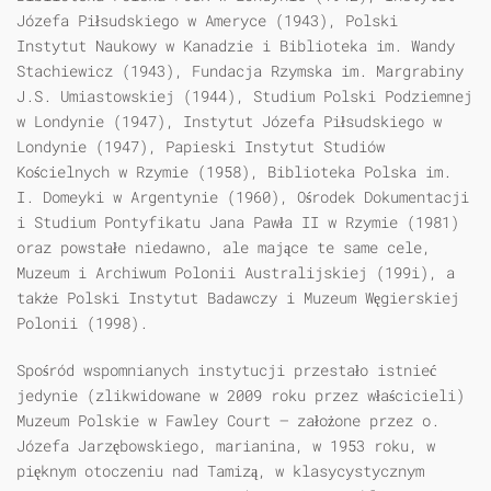
Józefa Piłsudskiego w Ameryce (1943), Polski
Instytut Naukowy w Kanadzie i Biblioteka im. Wandy
Stachiewicz (1943), Fundacja Rzymska im. Margrabiny
J.S. Umiastowskiej (1944), Studium Polski Podziemnej
w Londynie (1947), Instytut Józefa Piłsudskiego w
Londynie (1947), Papieski Instytut Studiów
Kościelnych w Rzymie (1958), Biblioteka Polska im.
I. Domeyki w Argentynie (1960), Ośrodek Dokumentacji
i Studium Pontyfikatu Jana Pawła II w Rzymie (1981)
oraz powstałe niedawno, ale mające te same cele,
Muzeum i Archiwum Polonii Australijskiej (199i), a
także Polski Instytut Badawczy i Muzeum Węgierskiej
Polonii (1998).
Spośród wspomnianych instytucji przestało istnieć
jedynie (zlikwidowane w 2009 roku przez właścicieli)
Muzeum Polskie w Fawley Court — założone przez o.
Józefa Jarzębowskiego, marianina, w 1953 roku, w
pięknym otoczeniu nad Tamizą, w klasycystycznym