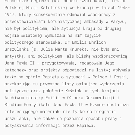
Franciszek Cegiełka (ks. Robert Czarnowski), rektor
Polskiej Misji Katolickiej we Francji w latach.1945-
1947, który konsekwentnie odmawiał współpracy z
przedstawicielami komunistycznej ambasady w Paryżu,
nie był politykiem, ale sytuacja kraju po drugiej
wojnie światowej wymuszała na nim zajęcie
politycznego stanowiska. Dr Emilia Ehrlich,
urszulanka (s. Julia Marta Knurek), nie była ani
artystką, ani politykiem, ale bliską współpracownicą
Jana Pawła II - przygotowywała, redagowała Jego
katechezy oraz projekty odpowiedzi na listy; wpływała
także na opinie Papieża o sytuacji w Polsce i Rosji,
przekazując mu prywatne listy opisujące wydarzenia
polityczne oraz położenie Kościoła w tych krajach.
Archiwum siostry Emilii w Ośrodku Dokumentacji i
Studium Pontyfikatu Jana Pawła II w Rzymie dostarcza
interesującego materiału nie tylko do biografii
urszulanki, ale także do poznania sposobu pracy i
pozyskiwania informacji przez Papieża.