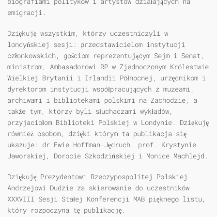
biografiami polityków i artystów działających na
emigracji.
Dziękuję wszystkim, którzy uczestniczyli w
londyńskiej sesji: przedstawicielom instytucji
członkowskich, gościom reprezentującym Sejm i Senat,
ministrom, Ambasadorowi RP w Zjednoczonym Królestwie
Wielkiej Brytanii i Irlandii Północnej, urzędnikom i
dyrektorom instytucji współpracujących z muzeami,
archiwami i bibliotekami polskimi na Zachodzie, a
także tym, którzy byli słuchaczami wykładów,
przyjaciołom Biblioteki Polskiej w Londynie. Dziękuję
również osobom, dzięki którym ta publikacja się
ukazuje: dr Ewie Hoffman-Jędruch, prof. Krystynie
Jaworskiej, Dorocie Szkodzińskiej i Monice Machlejd.
Dziękuję Prezydentowi Rzeczypospolitej Polskiej
Andrzejowi Dudzie za skierowanie do uczestników
XXXVIII Sesji Stałej Konferencji MAB pięknego listu,
który rozpoczyna tę publikację.