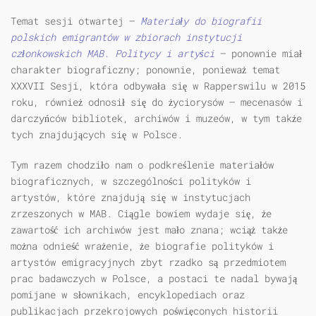
Temat sesji otwartej —
Materiały do biografii
polskich emigrantów w zbiorach instytucji
członkowskich MAB. Politycy i artyści
— ponownie miał
charakter biograficzny; ponownie, ponieważ temat
XXXVII Sesji, która odbywała się w Rapperswilu w 2015
roku, również odnosił się do życiorysów — mecenasów i
darczyńców bibliotek, archiwów i muzeów, w tym także
tych znajdujących się w Polsce.
Tym razem chodziło nam o podkreślenie materiałów
biograficznych, w szczególności polityków i
artystów, które znajdują się w instytucjach
zrzeszonych w MAB. Ciągle bowiem wydaje się, że
zawartość ich archiwów jest mało znana; wciąż także
można odnieść wrażenie, że biografie polityków i
artystów emigracyjnych zbyt rzadko są przedmiotem
prac badawczych w Polsce, a postaci te nadal bywają
pomijane w słownikach, encyklopediach oraz
publikacjach przekrojowych poświęconych historii