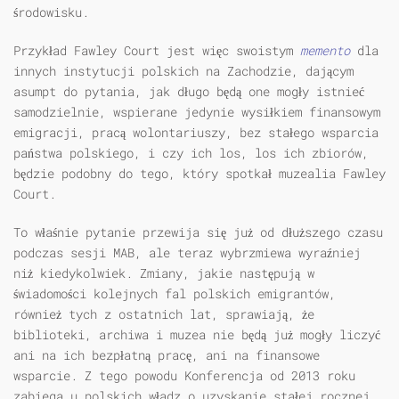
środowisku.
Przykład Fawley Court jest więc swoistym
memento
dla
innych instytucji polskich na Zachodzie, dającym
asumpt do pytania, jak długo będą one mogły istnieć
samodzielnie, wspierane jedynie wysiłkiem finansowym
emigracji, pracą wolontariuszy, bez stałego wsparcia
państwa polskiego, i czy ich los, los ich zbiorów,
będzie podobny do tego, który spotkał muzealia Fawley
Court.
To właśnie pytanie przewija się już od dłuższego czasu
podczas sesji MAB, ale teraz wybrzmiewa wyraźniej
niż kiedykolwiek. Zmiany, jakie następują w
świadomości kolejnych fal polskich emigrantów,
również tych z ostatnich lat, sprawiają, że
biblioteki, archiwa i muzea nie będą już mogły liczyć
ani na ich bezpłatną pracę, ani na finansowe
wsparcie. Z tego powodu Konferencja od 2013 roku
zabiega u polskich władz o uzyskanie stałej rocznej