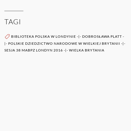
TAGI
BIBLIOTEKA POLSKA W LONDYNIE
-|-
DOBROSŁAWA PLATT
-
|-
POLSKIE DZIEDZICTWO NARODOWE W WIELKIEJ BRYTANII
-|-
SESJA 38 MABPZ LONDYN 2016
-|-
WIELKA BRYTANIA
WIĘCEJ O AUTORZE (AUTORACH)
0RAZ
POZOSTAŁE PUBLIKACJE TEGO AUTORA (ÓW)
DOBROSŁAWA PLATT