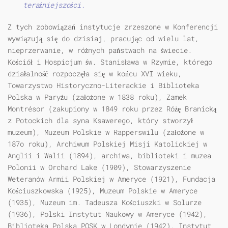
teraźniejszości.
Z tych zobowiązań instytucje zrzeszone w Konferencji
wywiązują się do dzisiaj, pracując od wielu lat,
nieprzerwanie, w różnych państwach na świecie.
Kościół i Hospicjum św. Stanisława w Rzymie, którego
działalność rozpoczęła się w końcu XVI wieku,
Towarzystwo Historyczno-Literackie i Biblioteka
Polska w Paryżu (założone w 1838 roku), Zamek
Montrésor (zakupiony w 1849 roku przez Różę Branicką
z Potockich dla syna Ksawerego, który stworzył
muzeum), Muzeum Polskie w Rapperswilu (założone w
187o roku), Archiwum Polskiej Misji Katolickiej w
Anglii i Walii (1894), archiwa, biblioteki i muzea
Polonii w Orchard Lake (1909), Stowarzyszenie
Weteranów Armii Polskiej w Ameryce (1921), Fundacja
Kościuszkowska (1925), Muzeum Polskie w Ameryce
(1935), Muzeum im. Tadeusza Kościuszki w Solurze
(1936), Polski Instytut Naukowy w Ameryce (1942),
Biblioteka Polska POSK w Londynie (1942), Instytut