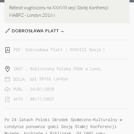
Referat wygłoszony na XXXVIII sesji Stałej Konfrencji
MABPZ - Londyn 2016 r.
DOBROSŁAWA PLATT →
PDF: Dobrosława Platt | XXXVIII Sesja Stałej Konfer
INST.: Biblioteka Polska POSK w Lond…
|
2016
|
Londyn
SESJA: 38
PUBL.: 24/01/2020
AKTU.: 08/11/2023
Po 24 latach Polski Ośrodek Społeczno-Kulturalny w
Londynie ponownie gości Sesję Stałej Konferencji
Muzeów, Archiwów i Bibliotek. Od 1992 roku