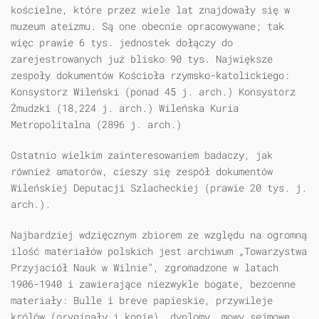
kościelne, które przez wiele lat znajdowały się w
muzeum ateizmu. Są one obecnie opracowywane; tak
więc prawie 6 tys. jednostek dołączy do
zarejestrowanych już blisko 90 tys. Największe
zespoły dokumentów Kościoła rzymsko-katolickiego:
Konsystorz Wileński (ponad 45 j. arch.) Konsystorz
Żmudzki (18,224 j. arch.) Wileńska Kuria
Metropolitalna (2896 j. arch.)
Ostatnio wielkim zainteresowaniem badaczy, jak
również amatorów, cieszy się zespół dokumentów
Wileńskiej Deputacji Szlacheckiej (prawie 20 tys. j.
arch.).
Najbardziej wdzięcznym zbiorem ze względu na ogromną
ilość materiałów polskich jest archiwum „Towarzystwa
Przyjaciół Nauk w Wilnie”, zgromadzone w latach
1906-1940 i zawierające niezwykle bogate, bezcenne
materiały: Bulle i breve papieskie, przywileje
królów (oryginały i kopie), dyplomy, mowy sejmowe,