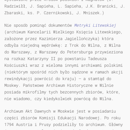
Radziwiłł, J. Sapieha, L. Sapieha, J.K. Branicki, J.
Zbaraski, ks. P. Czernikowski, J. Mniszek.)
Nie sposób pominąć dokumentów
Metryki Litewskiej
(archiwum Kancelarii Wielkiego Księcia Litewskiego,
założone przez Kazimierza Jagiellończyka) która
odbyła niejedną wędrówkę: z Trok do Wilna, z Wilna
do Warszawy, z Warszawy do Petersburga przywieziona
na rozkaz Katarzyny II po powstaniu Tadeusza
Kościuszki wraz z wieloma innymi archiwami polskimi
(niektórym spośród nich było sądzone w ramach akcji
rewindykacji powrócić do kraju) — a stamtąd do
Moskwy. Państwowe Archiwum Historyczne w Wilnie
posiada mikrofilmy tych bezcennych zbiorów, które,
nie wiadomo, czy kiedykolwiek powrócą do Wilna.
Archiwum Akt Dawnych w Moskwie jest w posiadaniu
części zbiorów Komisji Edukacji Narodowej. Po roku
1794 Austria i Prusy podzieliły to archiwum. Główny