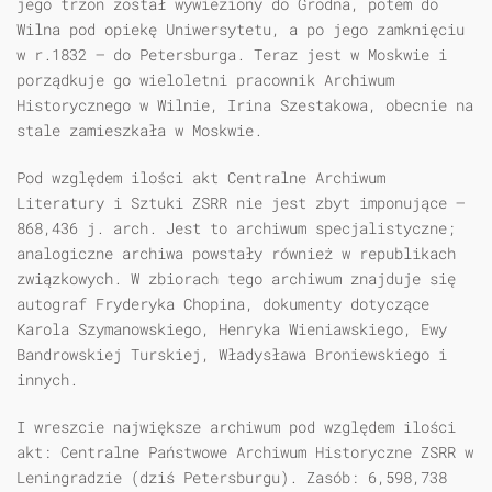
jego trzon został wywieziony do Grodna, potem do
Wilna pod opiekę Uniwersytetu, a po jego zamknięciu
w r.1832 — do Petersburga. Teraz jest w Moskwie i
porządkuje go wieloletni pracownik Archiwum
Historycznego w Wilnie, Irina Szestakowa, obecnie na
stale zamieszkała w Moskwie.
Pod względem ilości akt Centralne Archiwum
Literatury i Sztuki ZSRR nie jest zbyt imponujące —
868,436 j. arch. Jest to archiwum specjalistyczne;
analogiczne archiwa powstały również w republikach
związkowych. W zbiorach tego archiwum znajduje się
autograf Fryderyka Chopina, dokumenty dotyczące
Karola Szymanowskiego, Henryka Wieniawskiego, Ewy
Bandrowskiej Turskiej, Władysława Broniewskiego i
innych.
I wreszcie największe archiwum pod względem ilości
akt: Centralne Państwowe Archiwum Historyczne ZSRR w
Leningradzie (dziś Petersburgu). Zasób: 6,598,738