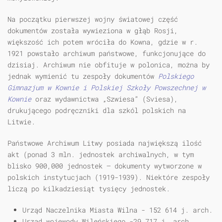
Na początku pierwszej wojny światowej część
dokumentów została wywieziona w głąb Rosji,
większość ich potem wróciła do Kowna, gdzie w r.
1921 powstało archiwum państwowe, funkcjonujące do
dzisiaj. Archiwum nie obfituje w polonica, można by
jednak wymienić tu zespoły dokumentów
Polskiego
Gimnazjum w Kownie i Polskiej Szkoły Powszechnej w
Kownie
oraz wydawnictwa „Szwiesa” (Sviesa),
drukującego podręczniki dla szkól polskich na
Litwie.
Państwowe Archiwum Litwy posiada największą ilość
akt (ponad 3 mln. jednostek archiwalnych, w tym
blisko 900,000 jednostek — dokumenty wytworzone w
polskich instytucjach (1919-1939). Niektóre zespoły
liczą po kilkadziesiąt tysięcy jednostek.
Urząd Naczelnika Miasta Wilna - 152 614 j. arch.
Urząd wojewody Wileńskiego -29 717 j. arch.