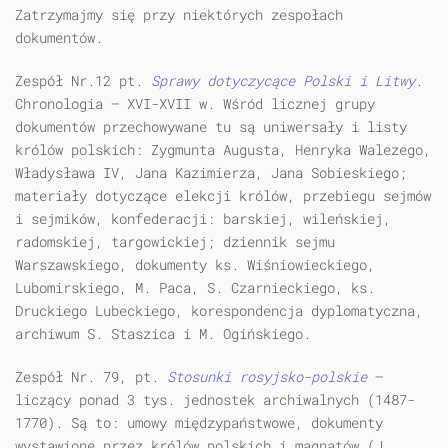
Zatrzymajmy się przy niektórych zespołach
dokumentów.
Zespół Nr.12 pt.
Sprawy dotyczycące Polski i Litwy
.
Chronologia — XVI-XVII w. Wśród licznej grupy
dokumentów przechowywane tu są uniwersały i listy
królów polskich: Zygmunta Augusta, Henryka Walezego,
Władysława IV, Jana Kazimierza, Jana Sobieskiego;
materiały dotyczące elekcji królów, przebiegu sejmów
i sejmików, konfederacji: barskiej, wileńskiej,
radomskiej, targowickiej; dziennik sejmu
Warszawskiego, dokumenty ks. Wiśniowieckiego,
Lubomirskiego, M. Paca, S. Czarnieckiego, ks.
Druckiego Lubeckiego, korespondencja dyplomatyczna,
archiwum S. Staszica i M. Ogińskiego.
Zespół Nr. 79, pt.
Stosunki rosyjsko-polskie
—
liczący ponad 3 tys. jednostek archiwalnych (1487-
1770). Są to: umowy międzypaństwowe, dokumenty
wystawione przez królów polskich i magnatów (J.