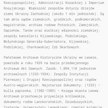
Rzeczypospolitej, Administracji Kozackiej i Imperium
Rosyjskiego. Większość zespołów dotyczy dziejów
ziemi Ukrainy Zachodniej (około 1 mln jednostek). Są
tam akta sądów ziemskich, grodzkich, podkomorskich,
magistratów; archiwa rodowe Potockich, Zamojskich,
Sapiehów, Tanów oraz wielkiej własności ziemskiej;
zespoły kancelarii Kijowskiego, Podolskiego,
Wołyńskiego Generała-Gubernatora, Kijowskiej,
Podolskiej, Charkowskiej Izb Skarbowych.
Państwowe Archiwum Historyczne Ukrainy we Lwowie,
powstałe w roku 1939 na bazie przedwojennego
Archiwum Akt Dawnych. Zasób: 1,094,118 jednostek
archiwalnych (1233-1934): Zespoły Instytucji
Pierwszej i Drugiej Rzeczypospolitej oraz rządów
Austro-węgierskich. Najstarsze dokumenty: (1233) —
bulla papieska, (1382-1389) — Księga miasta Lwowa.
Archiwum przechowuje przywileje królewskie,
dokumenty rodów Lanckorońskich, Dzieduszyckich,
Treterów; Uniwersytetu Lwowskiego; również kolekcje