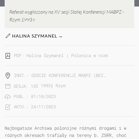
Referat wygłoszony na XV sesji Stałej Konferencji MABPZ -
Rzym 1993 r.
HALINA SZYMANEL →
PDF: Halina Szymanel | Polonica w niektórych archi
INST.: GOŚCIE KONFERENCJI MABPZ (BEZ…
|
1993
|
Rzym
SESJA: 15
PUBL.: 01/10/2023
AKTU.: 24/11/2023
Najbogatsze Archiwa polonijne różnymi drogami i w
różnych okresach trafiały na tereny b. ZSRR, choć