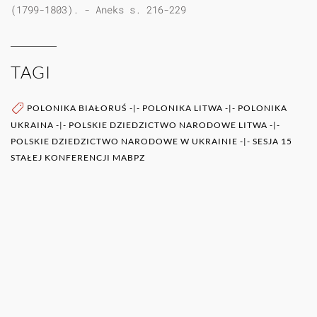
(1799-1803). - Aneks s. 216-229
TAGI
POLONIKA BIAŁORUŚ
-|-
POLONIKA LITWA
-|-
POLONIKA
UKRAINA
-|-
POLSKIE DZIEDZICTWO NARODOWE LITWA
-|-
POLSKIE DZIEDZICTWO NARODOWE W UKRAINIE
-|-
SESJA 15
STAŁEJ KONFERENCJI MABPZ
WIĘCEJ O AUTORZE (AUTORACH)
0RAZ
POZOSTAŁE PUBLIKACJE TEGO AUTORA (ÓW)