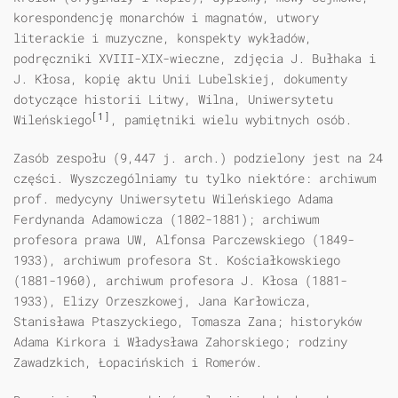
korespondencję monarchów i magnatów, utwory
literackie i muzyczne, konspekty wykładów,
podręczniki XVIII-XIX-wieczne, zdjęcia J. Bułhaka i
J. Kłosa, kopię aktu Unii Lubelskiej, dokumenty
dotyczące historii Litwy, Wilna, Uniwersytetu
[1]
Wileńskiego
, pamiętniki wielu wybitnych osób.
Zasób zespołu (9,447 j. arch.) podzielony jest na 24
części. Wyszczególniamy tu tylko niektóre: archiwum
prof. medycyny Uniwersytetu Wileńskiego Adama
Ferdynanda Adamowicza (1802-1881); archiwum
profesora prawa UW, Alfonsa Parczewskiego (1849-
1933), archiwum profesora St. Kościałkowskiego
(1881-1960), archiwum profesora J. Kłosa (1881-
1933), Elizy Orzeszkowej, Jana Karłowicza,
Stanisława Ptaszyckiego, Tomasza Zana; historyków
Adama Kirkora i Władysława Zahorskiego; rodziny
Zawadzkich, Łopacińskich i Romerów.