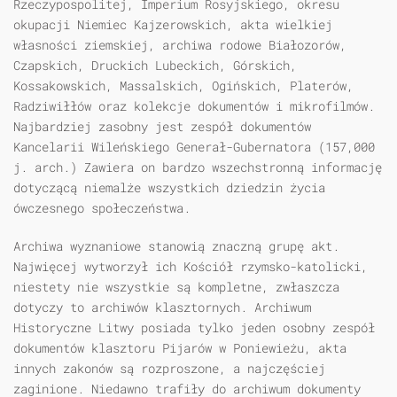
Rzeczypospolitej, Imperium Rosyjskiego, okresu
okupacji Niemiec Kajzerowskich, akta wielkiej
własności ziemskiej, archiwa rodowe Białozorów,
Czapskich, Druckich Lubeckich, Górskich,
Kossakowskich, Massalskich, Ogińskich, Platerów,
Radziwiłłów oraz kolekcje dokumentów i mikrofilmów.
Najbardziej zasobny jest zespół dokumentów
Kancelarii Wileńskiego Generał-Gubernatora (157,000
j. arch.) Zawiera on bardzo wszechstronną informację
dotyczącą niemalże wszystkich dziedzin życia
ówczesnego społeczeństwa.
Archiwa wyznaniowe stanowią znaczną grupę akt.
Najwięcej wytworzył ich Kościół rzymsko-katolicki,
niestety nie wszystkie są kompletne, zwłaszcza
dotyczy to archiwów klasztornych. Archiwum
Historyczne Litwy posiada tylko jeden osobny zespół
dokumentów klasztoru Pijarów w Poniewieżu, akta
innych zakonów są rozproszone, a najczęściej
zaginione. Niedawno trafiły do archiwum dokumenty