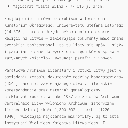
Magistrat miasta Wilna - 77 015 j. arch.
Znajduje się tu również archiwum Wileńskiego
Kuratorium Okręgowego, Uniwersytetu Stefana Batorego
(14,675 j. arch.) Urzędu pełnomocnika do spraw
Religii na Litwie — zawierające dokumenty mało znane
szerokiej społeczności; są tu listy biskupów, księży
i parafian pisane do wysokich urzędników w sprawie
zamykanych kościołów, sytuacji parafii i innych.
Państwowe Archiwum Literatury i Sztuki Litwy jest w
posiadaniu zespołu dokumentów rodziny Kondratowiczów
(454 j. arch.), zawierającego utwory literackie,
korespondencje oraz materiał genealogiczny
niektórych rodzin. W roku 1957 ze zbiorów Archiwum
Centralnego Litwy wyłoniono Archiwum Historyczne,
liczące dzisiaj około 1,300,000 j. arch. (1226-
1940), wliczając najstarsze mikrofilmy. Są to akta
instytucji Wielkiego Księstwa Litewskiego, I