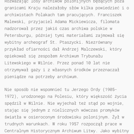
Rozważając losy archiwów polonijnych będących poza
granicami Kraju należałoby słów kilka powiedzieć i o
archiwistach Polakach tam pracujących. Franciszek
Malewski, przyjaciel Adama Mickiewicza, filomata
nadzorował przez jakiś czas archiwa polskie w
Petersburgu, później tymi materiałami zajmował się
wybitny archeograf St. Ptaszycki. Niezrównany
przykład ofiarności dał Andrzej Malczewski, który
opiekował się zespołem Archiwum Trybunału
Litewskiego w Wilnie. Przez ponad 10 lat nie
otrzymywał gaży i z własnych środków przeznaczał
pieniądze na potrzeby archiwum.
Nie sposób nie wspomnieć tu Jerzego Ordy (1905-
1972), urodzonego na Polesiu, który większość życia
spędził w Wilnie. Nie wyjechał też stąd po wojnie,
stając się jednym z nielicznych wówczas promyków
światła w osieroconym środowisku polonijnym. Żył w
trudnych warunkach. W roku 1957 rozpoczął prace w
Centralnym Historycznym Archiwum Litwy. Jako wybitny