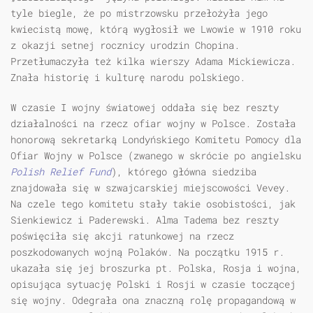
tyle biegle, że po mistrzowsku przełożyła jego
kwiecistą mowę, którą wygłosił we Lwowie w 1910 roku
z okazji setnej rocznicy urodzin Chopina.
Przetłumaczyła też kilka wierszy Adama Mickiewicza.
Znała historię i kulturę narodu polskiego.
W czasie I wojny światowej oddała się bez reszty
działalności na rzecz ofiar wojny w Polsce. Została
honorową sekretarką Londyńskiego Komitetu Pomocy dla
Ofiar Wojny w Polsce (zwanego w skrócie po angielsku
Polish Relief Fund
), którego główna siedziba
znajdowała się w szwajcarskiej miejscowości Vevey.
Na czele tego komitetu stały takie osobistości, jak
Sienkiewicz i Paderewski. Alma Tadema bez reszty
poświęciła się akcji ratunkowej na rzecz
poszkodowanych wojną Polaków. Na początku 1915 r.
ukazała się jej broszurka pt. Polska, Rosja i wojna,
opisująca sytuację Polski i Rosji w czasie toczącej
się wojny. Odegrała ona znaczną rolę propagandową w