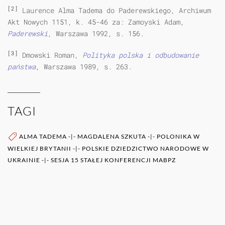
[2]
Laurence Alma Tadema do Paderewskiego, Archiwum
Akt Nowych 1151, k. 45-46 za: Zamoyski Adam,
Paderewski
, Warszawa 1992, s. 156.
[3]
Dmowski Roman,
Polityka polska i odbudowanie
państwa
, Warszawa 1989, s. 263.
TAGI
ALMA TADEMA
-|-
MAGDALENA SZKUTA
-|-
POLONIKA W
WIELKIEJ BRYTANII
-|-
POLSKIE DZIEDZICTWO NARODOWE W
UKRAINIE
-|-
SESJA 15 STAŁEJ KONFERENCJI MABPZ
WIĘCEJ O AUTORZE (AUTORACH)