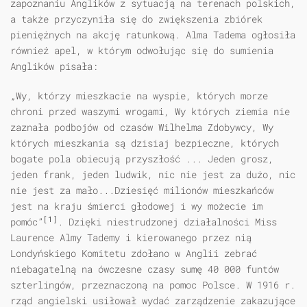
zapoznaniu Anglików z sytuacją na terenach polskich,
a także przyczyniła się do zwiększenia zbiórek
pieniężnych na akcję ratunkową. Alma Tadema ogłosiła
również apel, w którym odwołując się do sumienia
Anglików pisała:
„Wy, którzy mieszkacie na wyspie, których morze
chroni przed waszymi wrogami, Wy których ziemia nie
zaznała podbojów od czasów Wilhelma Zdobywcy, Wy
których mieszkania są dzisiaj bezpieczne, których
bogate pola obiecują przyszłość ... Jeden grosz,
jeden frank, jeden ludwik, nic nie jest za dużo, nic
nie jest za mało...Dziesięć milionów mieszkańców
jest na kraju śmierci głodowej i wy możecie im
[1]
pomóc”
. Dzięki niestrudzonej działalności Miss
Laurence Almy Tademy i kierowanego przez nią
Londyńskiego Komitetu zdołano w Anglii zebrać
niebagatelną na ówczesne czasy sumę 40 000 funtów
szterlingów, przeznaczoną na pomoc Polsce. W 1916 r.
rząd angielski usiłował wydać zarządzenie zakazujące