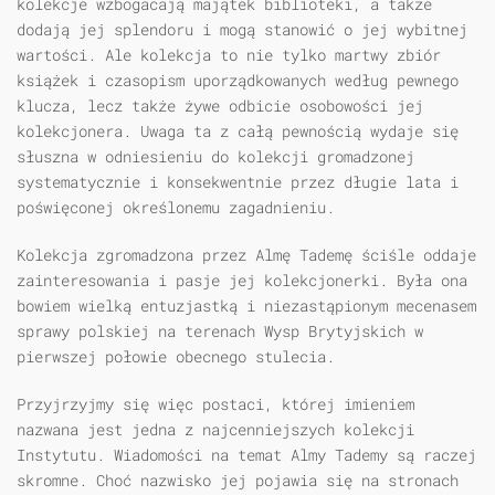
kolekcje wzbogacają majątek biblioteki, a także
dodają jej splendoru i mogą stanowić o jej wybitnej
wartości. Ale kolekcja to nie tylko martwy zbiór
książek i czasopism uporządkowanych według pewnego
klucza, lecz także żywe odbicie osobowości jej
kolekcjonera. Uwaga ta z całą pewnością wydaje się
słuszna w odniesieniu do kolekcji gromadzonej
systematycznie i konsekwentnie przez długie lata i
poświęconej określonemu zagadnieniu.
Kolekcja zgromadzona przez Almę Tademę ściśle oddaje
zainteresowania i pasje jej kolekcjonerki. Była ona
bowiem wielką entuzjastką i niezastąpionym mecenasem
sprawy polskiej na terenach Wysp Brytyjskich w
pierwszej połowie obecnego stulecia.
Przyjrzyjmy się więc postaci, której imieniem
nazwana jest jedna z najcenniejszych kolekcji
Instytutu. Wiadomości na temat Almy Tademy są raczej
skromne. Choć nazwisko jej pojawia się na stronach