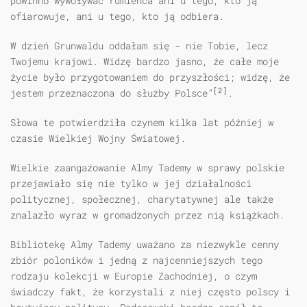
powinno wywoływać rumieńca ani u tego, kto ją
ofiarowuje, ani u tego, kto ją odbiera.
W dzień Grunwaldu oddałam się - nie Tobie, lecz
Twojemu krajowi. Widzę bardzo jasno, że całe moje
życie było przygotowaniem do przyszłości; widzę, że
[2]
jestem przeznaczona do służby Polsce”
.
Słowa te potwierdziła czynem kilka lat później w
czasie Wielkiej Wojny Światowej.
Wielkie zaangażowanie Almy Tademy w sprawy polskie
przejawiało się nie tylko w jej działalności
politycznej, społecznej, charytatywnej ale także
znalazło wyraz w gromadzonych przez nią książkach.
Bibliotekę Almy Tademy uważano za niezwykle cenny
zbiór poloników i jedną z najcenniejszych tego
rodzaju kolekcji w Europie Zachodniej, o czym
świadczy fakt, że korzystali z niej często polscy i