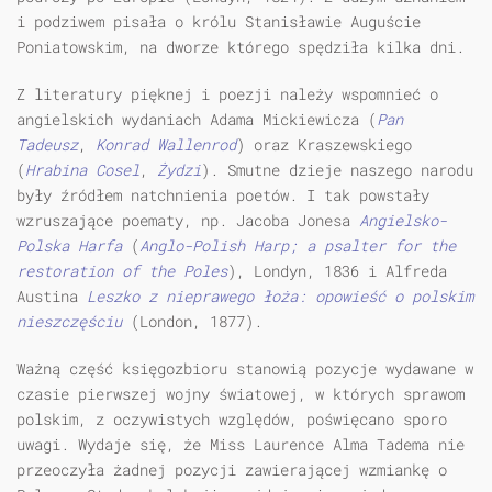
i podziwem pisała o królu Stanisławie Auguście
Poniatowskim, na dworze którego spędziła kilka dni.
Z literatury pięknej i poezji należy wspomnieć o
angielskich wydaniach Adama Mickiewicza (
Pan
Tadeusz
,
Konrad Wallenrod
) oraz Kraszewskiego
(
Hrabina Cosel
,
Żydzi
). Smutne dzieje naszego narodu
były źródłem natchnienia poetów. I tak powstały
wzruszające poematy, np. Jacoba Jonesa
Angielsko-
Polska Harfa
(
Anglo-Polish Harp; a psalter for the
restoration of the Poles
), Londyn, 1836 i Alfreda
Austina
Leszko z nieprawego łoża: opowieść o polskim
nieszczęściu
(London, 1877).
Ważną część księgozbioru stanowią pozycje wydawane w
czasie pierwszej wojny światowej, w których sprawom
polskim, z oczywistych względów, poświęcano sporo
uwagi. Wydaje się, że Miss Laurence Alma Tadema nie
przeoczyła żadnej pozycji zawierającej wzmiankę o