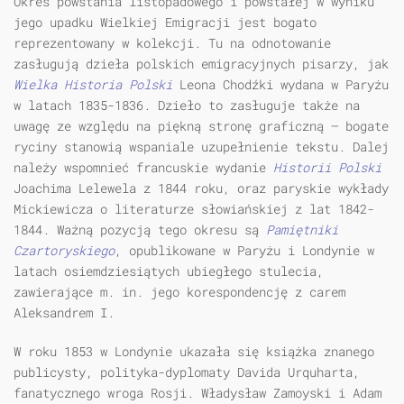
Okres powstania listopadowego i powstałej w wyniku
jego upadku Wielkiej Emigracji jest bogato
reprezentowany w kolekcji. Tu na odnotowanie
zasługują dzieła polskich emigracyjnych pisarzy, jak
Wielka Historia Polski
Leona Chodźki wydana w Paryżu
w latach 1835-1836. Dzieło to zasługuje także na
uwagę ze względu na piękną stronę graficzną — bogate
ryciny stanowią wspaniale uzupełnienie tekstu. Dalej
należy wspomnieć francuskie wydanie
Historii Polski
Joachima Lelewela z 1844 roku, oraz paryskie wykłady
Mickiewicza o literaturze słowiańskiej z lat 1842-
1844. Ważną pozycją tego okresu są
Pamiętniki
Czartoryskiego
, opublikowane w Paryżu i Londynie w
latach osiemdziesiątych ubiegłego stulecia,
zawierające m. in. jego korespondencję z carem
Aleksandrem I.
W roku 1853 w Londynie ukazała się książka znanego
publicysty, polityka-dyplomaty Davida Urquharta,
fanatycznego wroga Rosji. Władysław Zamoyski i Adam