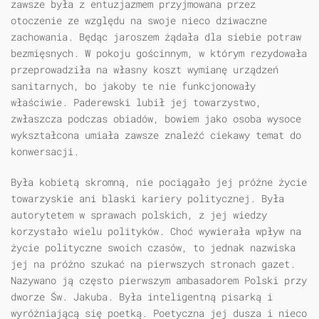
zawsze była z entuzjazmem przyjmowana przez
otoczenie ze względu na swoje nieco dziwaczne
zachowania. Będąc jaroszem żądała dla siebie potraw
bezmięsnych. W pokoju gościnnym, w którym rezydowała
przeprowadziła na własny koszt wymianę urządzeń
sanitarnych, bo jakoby te nie funkcjonowały
właściwie. Paderewski lubił jej towarzystwo,
zwłaszcza podczas obiadów, bowiem jako osoba wysoce
wykształcona umiała zawsze znaleźć ciekawy temat do
konwersacji.
Była kobietą skromną, nie pociągało jej próżne życie
towarzyskie ani blaski kariery politycznej. Była
autorytetem w sprawach polskich, z jej wiedzy
korzystało wielu polityków. Choć wywierała wpływ na
życie polityczne swoich czasów, to jednak nazwiska
jej na próżno szukać na pierwszych stronach gazet.
Nazywano ją często pierwszym ambasadorem Polski przy
dworze Św. Jakuba. Była inteligentną pisarką i
wyróżniającą się poetką. Poetyczna jej dusza i nieco