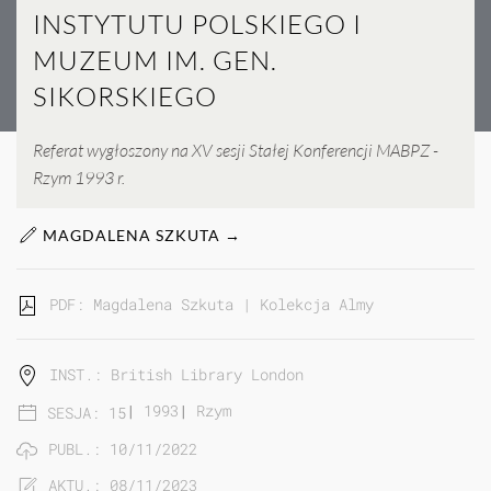
INSTYTUTU POLSKIEGO I
MUZEUM IM. GEN.
SIKORSKIEGO
Referat wygłoszony na XV sesji Stałej Konferencji MABPZ -
Rzym 1993 r.
MAGDALENA SZKUTA →
PDF: Magdalena Szkuta | Kolekcja Almy Tademy w zbi
INST.: British Library London
|
1993
|
Rzym
SESJA: 15
PUBL.: 10/11/2022
AKTU.: 08/11/2023