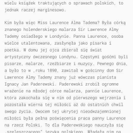
wielu książek traktujących o sprawach polskich, to
jednak raczej marginesowo.
Kim była więc Miss Laurence Alma Tadema? Była córką
znanego holenderskiego malarza Sir Lawrence Almy
Tademy osiadłego w Londynie. Panna Laurence, osoba
wielce utalentowana, zasłynęła jako pisarka i
poetka. W domu jej ojca zbierał się świat
artystyczny ówczesnego Londynu. Częstymi gośćmi byli
pisarze, malarze, rzeźbiarze i muzycy. Pewnego dnia,
a było to w ,roku 1890, zawitał w gościnny dom Sir
Lawrence Almy Tademy znany już wówczas pianista
Ignacy Jan Paderewski. Paderewski zrobił ogromne
wrażenie na młodej córce malarza, pannie Laurence,
która zakochała się w nim od pierwszego wejrzenia i
pozostała wierna tej miłości aż do ostatnich chwil
swego życia. Owocem tej ukrytej nieodwzajemnionej
miłości była pełna poświęcenia praca panny Laurence
na rzecz Polski. To dla Paderewskiego nauczyła się
„szeleszczącego” języka polskiego. Władała nim na