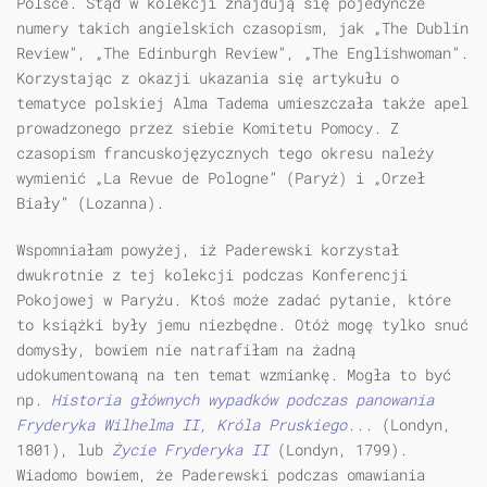
Polsce. Stąd w kolekcji znajdują się pojedyncze
numery takich angielskich czasopism, jak „The Dublin
Review”, „The Edinburgh Review”, „The Englishwoman”.
Korzystając z okazji ukazania się artykułu o
tematyce polskiej Alma Tadema umieszczała także apel
prowadzonego przez siebie Komitetu Pomocy. Z
czasopism francuskojęzycznych tego okresu należy
wymienić „La Revue de Pologne” (Paryż) i „Orzeł
Biały” (Lozanna).
Wspomniałam powyżej, iż Paderewski korzystał
dwukrotnie z tej kolekcji podczas Konferencji
Pokojowej w Paryżu. Ktoś może zadać pytanie, które
to książki były jemu niezbędne. Otóż mogę tylko snuć
domysły, bowiem nie natrafiłam na żadną
udokumentowaną na ten temat wzmiankę. Mogła to być
np.
Historia głównych wypadków podczas panowania
Fryderyka Wilhelma II, Króla Pruskiego...
(Londyn,
1801), lub
Życie Fryderyka II
(Londyn, 1799).
Wiadomo bowiem, że Paderewski podczas omawiania