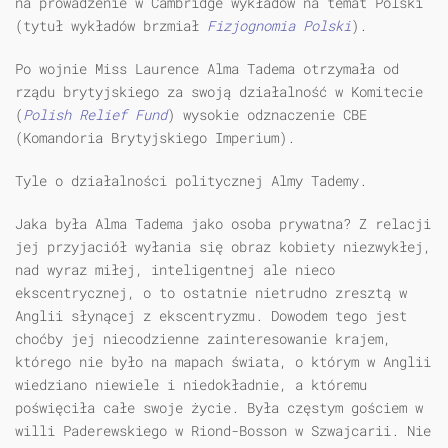
na prowadzenie w Cambridge wykładów na temat Polski
(tytuł wykładów brzmiał
Fizjognomia Polski
).
Po wojnie Miss Laurence Alma Tadema otrzymała od
rządu brytyjskiego za swoją działalność w Komitecie
(
Polish Relief Fund
) wysokie odznaczenie CBE
(Komandoria Brytyjskiego Imperium).
Tyle o działalności politycznej Almy Tademy.
Jaka była Alma Tadema jako osoba prywatna? Z relacji
jej przyjaciół wyłania się obraz kobiety niezwykłej,
nad wyraz miłej, inteligentnej ale nieco
ekscentrycznej, o to ostatnie nietrudno zresztą w
Anglii słynącej z ekscentryzmu. Dowodem tego jest
choćby jej niecodzienne zainteresowanie krajem,
którego nie było na mapach świata, o którym w Anglii
wiedziano niewiele i niedokładnie, a któremu
poświęciła całe swoje życie. Była częstym gościem w
willi Paderewskiego w Riond-Bosson w Szwajcarii. Nie