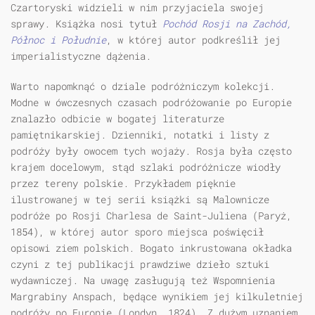
Czartoryski widzieli w nim przyjaciela swojej
sprawy. Książka nosi tytuł
Pochód Rosji na Zachód,
Północ i Południe
, w której autor podkreślił jej
imperialistyczne dążenia.
Warto napomknąć o dziale podróżniczym kolekcji.
Modne w ówczesnych czasach podróżowanie po Europie
znalazło odbicie w bogatej literaturze
pamiętnikarskiej. Dzienniki, notatki i listy z
podróży były owocem tych wojaży. Rosja była często
krajem docelowym, stąd szlaki podróżnicze wiodły
przez tereny polskie. Przykładem pięknie
ilustrowanej w tej serii książki są Malownicze
podróże po Rosji Charlesa de Saint-Juliena (Paryż,
1854), w której autor sporo miejsca poświęcił
opisowi ziem polskich. Bogato inkrustowana okładka
czyni z tej publikacji prawdziwe dzieło sztuki
wydawniczej. Na uwagę zasługują też Wspomnienia
Margrabiny Anspach, będące wynikiem jej kilkuletniej
podróży po Europie (Londyn, 1824). Z dużym uznaniem