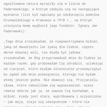
egzaltowana natura wyraziły się w liście do
Paderewskiego, w którym zdobyła się na następujące
wyznanie (list był napisany po odsłonięciu pomnika
Grunwaldzkiego w Krakowie w 1910 r., na którym
uroczystą mowę wygłosił jego fundator, Ignacy Jan
Paderewski):
„Tego dnia zrozumiałam, że niepowstrzymana miłość,
jaką od dwudziestu lat żywię dla Ciebie, często
wbrew własnej woli, nie miała być jałowa:
zrozumiałam, że Bóg przyprowadzał mnie do Ciebie za
każdym razem, gdy próbowałam Cię zdradzić, uciekając
od cierpień, które miałam ostatecznie przezwyciężyć,
bo żądał ode mnie poświęcenia, którego nie byłam
wtedy jeszcze godna. Nie obawiaj się, Przyjacielu,
słowa, które ośmieliłam się wypowiedzieć: wiesz
równie dobrze jak ja, że zawsze Cię kochałam, a
miłość, kiedy jest stara, wypróbowana i oczyszczona
— jak moja, staje się uświęceniem — które nie