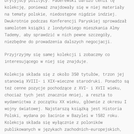
brytyjscy politycy. Paderewski bardzo cenił tę
kolekcję, ponieważ znajdowały się w niej materiały
na tematy polskie, niedostępne nigdzie indziej.
Dwukrotnie podczas Konferencji Paryskiej sprowadzał
samolotem książki z londyńskiego mieszkania Almy
Tademy, aby sprawdzić w nich pewne szczegóły,
niezbędne do prowadzenia dalszych negocjacji.
Przyjrzyjmy się samej kolekcji i zobaczmy co
interesującego w niej się znajduje.
Kolekcja składa się z około 350 tytułów, trzon jej
stanowią XVIII- i XIX-wieczne starodruki. Ponadto są
też cenne pozycje pochodzące z XVI- i XVII wieku,
chociaż tych jest znacznie mniej, a reszta to
wydawnictwa z początku XX wieku, głównie z okresu I
wojny światowej. Najstarszą książką jest Historia
Polski, wydana po łacinie w Bazylei w 1582 roku.
Kolekcja składa się wyłącznie z poloników
publikowanych w językach zachodnich-europejskich,