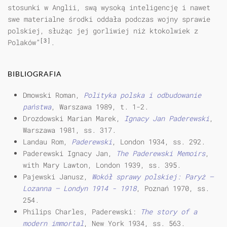
stosunki w Anglii, swą wysoką inteligencję i nawet
swe materialne środki oddała podczas wojny sprawie
polskiej, służąc jej gorliwiej niż ktokolwiek z
[3]
Polaków”
.
BIBLIOGRAFIA
Dmowski Roman,
Polityka polska i odbudowanie
państwa
, Warszawa 1989, t. 1-2.
Drozdowski Marian Marek,
Ignacy Jan Paderewski
,
Warszawa 1981, ss. 317.
Landau Rom,
Paderewski
, London 1934, ss. 292.
Paderewski Ignacy Jan,
The Paderewski Memoirs
,
with Mary Lawton, London 1939, ss. 395.
Pajewski Janusz,
Wokół sprawy polskiej: Paryż —
Lozanna — Londyn
1914 - 1918
, Poznań 1970, ss.
254.
Philips Charles, Paderewski:
The story of a
modern immortal
, New York 1934, ss. 563.