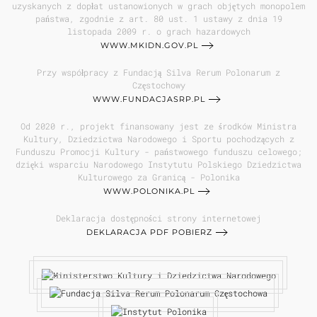
uzyskanych z dopłat ustanowionych w grach objętych monopolem
państwa, zgodnie z art. 80 ust. 1 ustawy z dnia 19
listopada 2009 r. o grach hazardowych
WWW.MKIDN.GOV.PL
Przy współpracy z Fundacją Silva Rerum Polonarum z
Częstochowy
WWW.FUNDACJASRP.PL
Od 2020 r., projekt finansowany jest ze środków Ministra
Kultury, Dziedzictwa Narodowego i Sportu pochodzących z
Funduszu Promocji Kultury - państwowego funduszu celowego;
dzięki wsparciu Narodowego Instytutu Polskiego Dziedzictwa
Kulturowego za Granicą - Polonika
WWW.POLONIKA.PL
Deklaracja dostępności strony internetowej
DEKLARACJA PDF POBIERZ