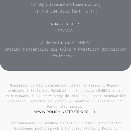
info@polishmuseumofamerica.org
+1-773-384-3352 [ext. 2111]
WIĘCEJ INFO
UWAGA
Z Sekretariatem MABPZ
prosimy kontaktować się tylko w kwestiach dotyczących
Konferencji.
Niniejszy portal internetowy Stałej Konferencji Muzeów,
Archiwów i Bibliotek Polskich na Zachodzie (MABPZ) został
zainicjowany i był prowadzony do 2018 roku przez pracowników
Polskiego Instytutu Naukowego w Kanadzie i Biblioteki im.
Wandy Stachiewicz.
WWW.POLISHINSTITUTE.ORG
Dofinansowano ze środków Ministra Kultury i Dziedzictwa
Narodowego pochodzących z Funduszu Promocji Kultury,