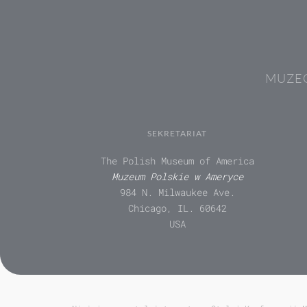
MUZEÓ
SEKRETARIAT
The Polish Museum of America
Muzeum Polskie w Ameryce
984 N. Milwaukee Ave.
Chicago, IL. 60642
USA