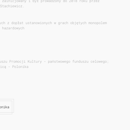
 zainicjowany i był prowadzony do 2018 roku przez
Stachiewicz.
ych z dopłat ustanowionych w grach objętych monopolem
 hazardowych
uszu Promocji Kultury - państwowego funduszu celowego;
icą - Polonika