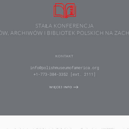
STAŁA KONFERENCJA
W, ARCHIWÓW I BIBLIOTEK POLSKICH NA ZAC
KONTAKT
info@polishmuseumofamerica.org
+1-773-384-3352 [ext. 2111]
WIĘCEJ INFO