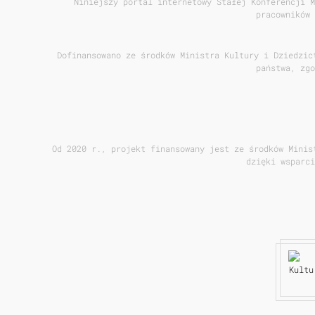
Niniejszy portal internetowy Stałej Konferencji M
pracowników 
Dofinansowano ze środków Ministra Kultury i Dziedzic
państwa, zgo
Od 2020 r., projekt finansowany jest ze środków Minis
dzięki wsparci