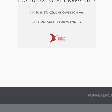
LUCJUSZ KUPFERWASSER
GR:
P. INST. CZŁONKOWSKICH
GR:
POSTACI HISTORYCZNE
KONFERENC