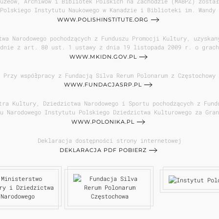
uzeów, Archiwów i Bibliotek Polskich na Zachodzie (MABPZ) został
Polskiego Instytutu Naukowego w Kanadzie i Biblioteki im. Wandy 
WWW.POLISHINSTITUTE.ORG
twa Narodowego pochodzących z Funduszu Promocji Kultury, uzyskan
dnie z art. 80 ust. 1 ustawy z dnia 19 listopada 2009 r. o grach
WWW.MKIDN.GOV.PL
Przy współpracy z Fundacją Silva Rerum Polonarum z Częstochowy
WWW.FUNDACJASRP.PL
tra Kultury, Dziedzictwa Narodowego i Sportu pochodzących z Fund
u Narodowego Instytutu Polskiego Dziedzictwa Kulturowego za Gran
WWW.POLONIKA.PL
Deklaracja dostępności strony internetowej
DEKLARACJA PDF POBIERZ