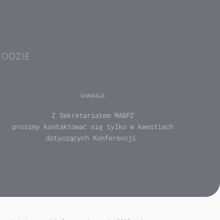
HODZIE
UWAGA
Z Sekretariatem MABPZ
prosimy kontaktować się tylko w kwestiach
dotyczących Konferencji.