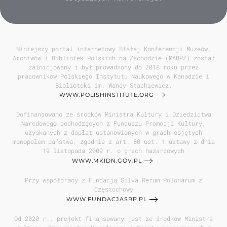
Niniejszy portal internetowy Stałej Konferencji Muzeów,
Archiwów i Bibliotek Polskich na Zachodzie (MABPZ) został
zainicjowany i był prowadzony do 2018 roku przez
pracowników Polskiego Instytutu Naukowego w Kanadzie i
Biblioteki im. Wandy Stachiewicz.
WWW.POLISHINSTITUTE.ORG
Dofinansowano ze środków Ministra Kultury i Dziedzictwa
Narodowego pochodzących z Funduszu Promocji Kultury,
uzyskanych z dopłat ustanowionych w grach objętych
monopolem państwa, zgodnie z art. 80 ust. 1 ustawy z dnia
19 listopada 2009 r. o grach hazardowych
WWW.MKIDN.GOV.PL
Przy współpracy z Fundacją Silva Rerum Polonarum z
Częstochowy
WWW.FUNDACJASRP.PL
Od 2020 r., projekt finansowany jest ze środków Ministra