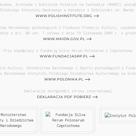
Muzeów, Archiwów i Bibliotek Polskich na Zachodzie (MABPZ) został
Polskiego Instytutu Naukowego w Kanadzie i Biblioteki im. Wandy 
WWW.POLISHINSTITUTE.ORG
twa Narodowego pochodzących z Funduszu Promocji Kultury, uzyskan
odnie z art. 80 ust. 1 ustawy z dnia 19 listopada 2009 r. o grach
WWW.MKIDN.GOV.PL
Przy współpracy z Fundacją Silva Rerum Polonarum z Częstochowy
WWW.FUNDACJASRP.PL
tra Kultury, Dziedzictwa Narodowego i Sportu pochodzących z Fund
iu Narodowego Instytutu Polskiego Dziedzictwa Kulturowego za Gran
WWW.POLONIKA.PL
Deklaracja dostępności strony internetowej
DEKLARACJA PDF POBIERZ