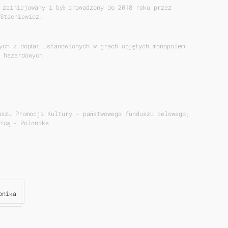
 zainicjowany i był prowadzony do 2018 roku przez
Stachiewicz.
ych z dopłat ustanowionych w grach objętych monopolem
 hazardowych
uszu Promocji Kultury - państwowego funduszu celowego;
icą - Polonika