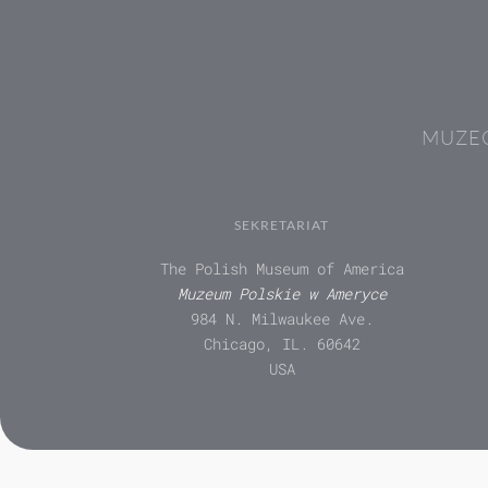
MUZEÓ
SEKRETARIAT
The Polish Museum of America
Muzeum Polskie w Ameryce
984 N. Milwaukee Ave.
Chicago, IL. 60642
USA