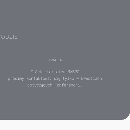
HODZIE
UWAGA
Z Sekretariatem MABPZ
prosimy kontaktować się tylko w kwestiach
dotyczących Konferencji.