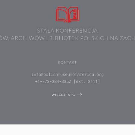
STAŁA KONFERENCJA
W, ARCHIWÓW I BIBLIOTEK POLSKICH NA ZAC
KONTAKT
info@polishmuseumofamerica.org
+1-773-384-3352 [ext. 2111]
WIĘCEJ INFO