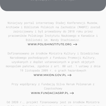
Niniejszy portal internetowy Stałej Konferencji Muzeów,
Archiwów i Bibliotek Polskich na Zachodzie (MABPZ) został
zainicjowany i był prowadzony do 2018 roku przez
pracowników Polskiego Instytutu Naukowego w Kanadzie i
Biblioteki im. Wandy Stachiewicz.
WWW.POLISHINSTITUTE.ORG
Dofinansowano ze środków Ministra Kultury i Dziedzictwa
Narodowego pochodzących z Funduszu Promocji Kultury,
uzyskanych z dopłat ustanowionych w grach objętych
monopolem państwa, zgodnie z art. 80 ust. 1 ustawy z dnia
19 listopada 2009 r. o grach hazardowych
WWW.MKIDN.GOV.PL
Przy współpracy z Fundacją Silva Rerum Polonarum z
Częstochowy
WWW.FUNDACJASRP.PL
Od 2020 r., projekt finansowany jest ze środków Ministra