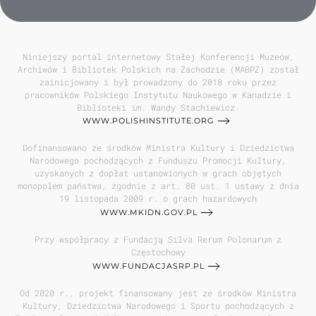
Niniejszy portal internetowy Stałej Konferencji Muzeów,
Archiwów i Bibliotek Polskich na Zachodzie (MABPZ) został
zainicjowany i był prowadzony do 2018 roku przez
pracowników Polskiego Instytutu Naukowego w Kanadzie i
Biblioteki im. Wandy Stachiewicz.
WWW.POLISHINSTITUTE.ORG
Dofinansowano ze środków Ministra Kultury i Dziedzictwa
Narodowego pochodzących z Funduszu Promocji Kultury,
uzyskanych z dopłat ustanowionych w grach objętych
monopolem państwa, zgodnie z art. 80 ust. 1 ustawy z dnia
19 listopada 2009 r. o grach hazardowych
WWW.MKIDN.GOV.PL
Przy współpracy z Fundacją Silva Rerum Polonarum z
Częstochowy
WWW.FUNDACJASRP.PL
Od 2020 r., projekt finansowany jest ze środków Ministra
Kultury, Dziedzictwa Narodowego i Sportu pochodzących z