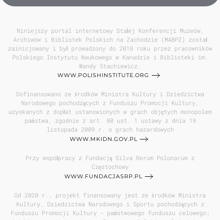
Niniejszy portal internetowy Stałej Konferencji Muzeów,
Archiwów i Bibliotek Polskich na Zachodzie (MABPZ) został
zainicjowany i był prowadzony do 2018 roku przez pracowników
Polskiego Instytutu Naukowego w Kanadzie i Biblioteki im.
Wandy Stachiewicz.
WWW.POLISHINSTITUTE.ORG
Dofinansowano ze środków Ministra Kultury i Dziedzictwa
Narodowego pochodzących z Funduszu Promocji Kultury,
uzyskanych z dopłat ustanowionych w grach objętych monopolem
państwa, zgodnie z art. 80 ust. 1 ustawy z dnia 19
listopada 2009 r. o grach hazardowych
WWW.MKIDN.GOV.PL
Przy współpracy z Fundacją Silva Rerum Polonarum z
Częstochowy
WWW.FUNDACJASRP.PL
Od 2020 r., projekt finansowany jest ze środków Ministra
Kultury, Dziedzictwa Narodowego i Sportu pochodzących z
Funduszu Promocji Kultury - państwowego funduszu celowego;