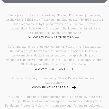
Niniejszy portal internetowy Stałej Konferencji Muzeów,
Archiwów i Bibliotek Polskich na Zachodzie (MABPZ) został
zainicjowany i był prowadzony do 2018 roku przez
pracowników Polskiego Instytutu Naukowego w Kanadzie i
Biblioteki im. Wandy Stachiewicz.
WWW.POLISHINSTITUTE.ORG
Dofinansowano ze środków Ministra Kultury i Dziedzictwa
Narodowego pochodzących z Funduszu Promocji Kultury,
uzyskanych z dopłat ustanowionych w grach objętych
monopolem państwa, zgodnie z art. 80 ust. 1 ustawy z dnia
19 listopada 2009 r. o grach hazardowych
WWW.MKIDN.GOV.PL
Przy współpracy z Fundacją Silva Rerum Polonarum z
Częstochowy
WWW.FUNDACJASRP.PL
Od 2020 r., projekt finansowany jest ze środków Ministra
Kultury, Dziedzictwa Narodowego i Sportu pochodzących z
Funduszu Promocji Kultury - państwowego funduszu celowego;