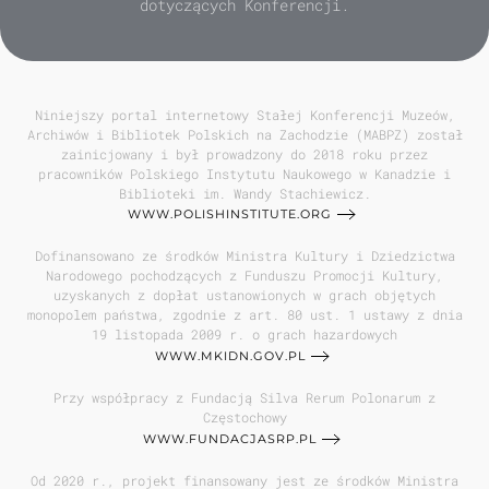
dotyczących Konferencji.
Niniejszy portal internetowy Stałej Konferencji Muzeów,
Archiwów i Bibliotek Polskich na Zachodzie (MABPZ) został
zainicjowany i był prowadzony do 2018 roku przez
pracowników Polskiego Instytutu Naukowego w Kanadzie i
Biblioteki im. Wandy Stachiewicz.
WWW.POLISHINSTITUTE.ORG
Dofinansowano ze środków Ministra Kultury i Dziedzictwa
Narodowego pochodzących z Funduszu Promocji Kultury,
uzyskanych z dopłat ustanowionych w grach objętych
monopolem państwa, zgodnie z art. 80 ust. 1 ustawy z dnia
19 listopada 2009 r. o grach hazardowych
WWW.MKIDN.GOV.PL
Przy współpracy z Fundacją Silva Rerum Polonarum z
Częstochowy
WWW.FUNDACJASRP.PL
Od 2020 r., projekt finansowany jest ze środków Ministra