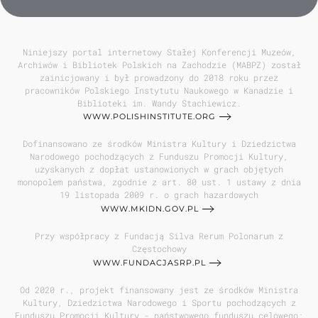
Niniejszy portal internetowy Stałej Konferencji Muzeów,
Archiwów i Bibliotek Polskich na Zachodzie (MABPZ) został
zainicjowany i był prowadzony do 2018 roku przez
pracowników Polskiego Instytutu Naukowego w Kanadzie i
Biblioteki im. Wandy Stachiewicz.
WWW.POLISHINSTITUTE.ORG
Dofinansowano ze środków Ministra Kultury i Dziedzictwa
Narodowego pochodzących z Funduszu Promocji Kultury,
uzyskanych z dopłat ustanowionych w grach objętych
monopolem państwa, zgodnie z art. 80 ust. 1 ustawy z dnia
19 listopada 2009 r. o grach hazardowych
WWW.MKIDN.GOV.PL
Przy współpracy z Fundacją Silva Rerum Polonarum z
Częstochowy
WWW.FUNDACJASRP.PL
Od 2020 r., projekt finansowany jest ze środków Ministra
Kultury, Dziedzictwa Narodowego i Sportu pochodzących z
Funduszu Promocji Kultury - państwowego funduszu celowego;