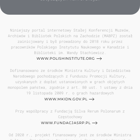
Niniejszy portal internetowy Stałej Konferencji Muzeów,
Archiwów i Bibliotek Polskich na Zachodzie (MABPZ) został
zainicjowany i był prowadzony do 2018 roku przez
pracowników Polskiego Instytutu Naukowego w Kanadzie i
Biblioteki im. Wandy Stachiewicz.
WWW.POLISHINSTITUTE.ORG
Dofinansowano ze środków Ministra Kultury i Dziedzictwa
Narodowego pochodzących z Funduszu Promocji Kultury,
uzyskanych z dopłat ustanowionych w grach objętych
monopolem państwa, zgodnie z art. 80 ust. 1 ustawy z dnia
19 listopada 2009 r. o grach hazardowych
WWW.MKIDN.GOV.PL
Przy współpracy z Fundacją Silva Rerum Polonarum z
Częstochowy
WWW.FUNDACJASRP.PL
Od 2020 r., projekt finansowany jest ze środków Ministra