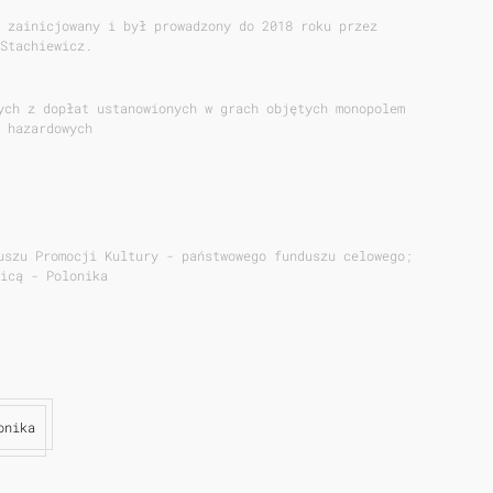
 zainicjowany i był prowadzony do 2018 roku przez
Stachiewicz.
ych z dopłat ustanowionych w grach objętych monopolem
 hazardowych
uszu Promocji Kultury - państwowego funduszu celowego;
icą - Polonika