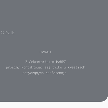
HODZIE
UWAGA
Z Sekretariatem MABPZ
prosimy kontaktować się tylko w kwestiach
dotyczących Konferencji.