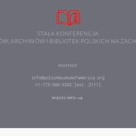
STAŁA KONFERENCJA
W, ARCHIWÓW I BIBLIOTEK POLSKICH NA ZAC
KONTAKT
info@polishmuseumofamerica.org
+1-773-384-3352 [ext. 2111]
WIĘCEJ INFO