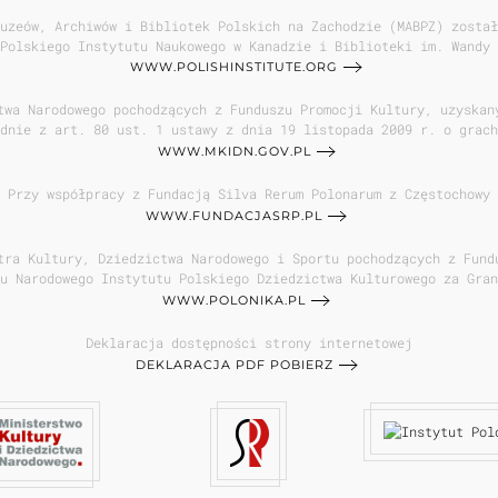
uzeów, Archiwów i Bibliotek Polskich na Zachodzie (MABPZ) został
Polskiego Instytutu Naukowego w Kanadzie i Biblioteki im. Wandy 
WWW.POLISHINSTITUTE.ORG
twa Narodowego pochodzących z Funduszu Promocji Kultury, uzyskan
dnie z art. 80 ust. 1 ustawy z dnia 19 listopada 2009 r. o grach
WWW.MKIDN.GOV.PL
Przy współpracy z Fundacją Silva Rerum Polonarum z Częstochowy
WWW.FUNDACJASRP.PL
tra Kultury, Dziedzictwa Narodowego i Sportu pochodzących z Fund
u Narodowego Instytutu Polskiego Dziedzictwa Kulturowego za Gran
WWW.POLONIKA.PL
Deklaracja dostępności strony internetowej
DEKLARACJA PDF POBIERZ