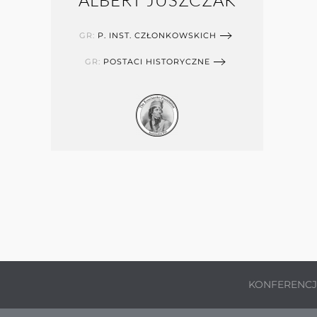
ALBERT JUSZCZAK
GR:
P. INST. CZŁONKOWSKICH
GR:
POSTACI HISTORYCZNE
KONFERENC