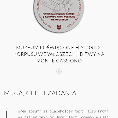
MUZEUM POŚWIĘCONE HISTORII 2.
KORPUSU WE WŁOSZECH I BITWY NA
MONTE CASSIONO
MISJA, CELE I ZADANIA
L
orem ipsum" is placeholder text, also known
as filler text or dummy text, commonly used