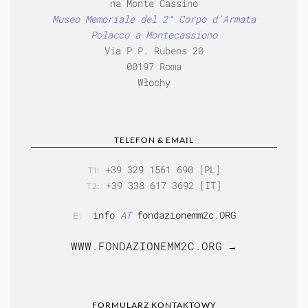
na Monte Cassino
Museo Memoriale del 2° Corpo d'Armata
Polacco a Montecassiono
Via P.P. Rubens 20
00197 Roma
Włochy
TELEFON & EMAIL
+39 329 1561 690 [PL]
T1:
+39 338 617 3692 [IT]
T2:
info
AT
fondazionemm2c.ORG
E:
WWW.FONDAZIONEMM2C.ORG
→
FORMULARZ KONTAKTOWY