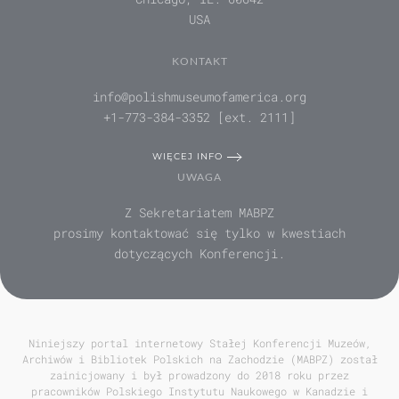
USA
KONTAKT
info@polishmuseumofamerica.org
+1-773-384-3352 [ext. 2111]
WIĘCEJ INFO
UWAGA
Z Sekretariatem MABPZ
prosimy kontaktować się tylko w kwestiach
dotyczących Konferencji.
Niniejszy portal internetowy Stałej Konferencji Muzeów,
Archiwów i Bibliotek Polskich na Zachodzie (MABPZ) został
zainicjowany i był prowadzony do 2018 roku przez
pracowników Polskiego Instytutu Naukowego w Kanadzie i