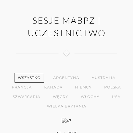
SESJE MABPZ |
UCZESTNICTWO
WSZYSTKO
ARGENTYNA
AUSTRALIA
FRANCJA
KANADA
NIEMCY
POLSKA
SZWAJCARIA
WĘGRY
WŁOCHY
USA
WIELKA BRYTANIA