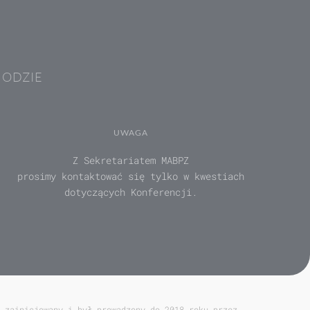
HODZIE
UWAGA
Z Sekretariatem MABPZ
prosimy kontaktować się tylko w kwestiach
dotyczących Konferencji.
 zainicjowany i był prowadzony do 2018 roku przez