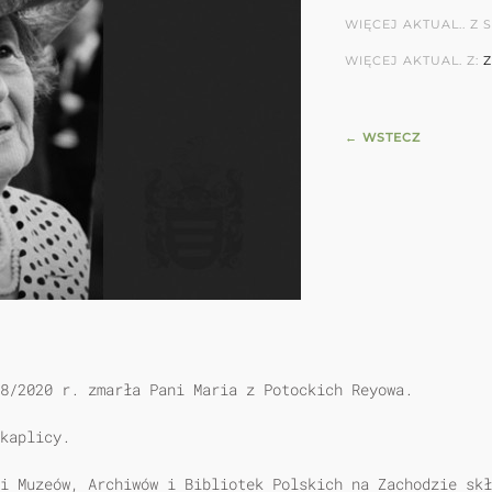
WIĘCEJ AKTUAL.. Z S
WIĘCEJ AKTUAL. Z:
← WSTECZ
8/2020 r. zmarła Pani Maria z Potockich Reyowa.
kaplicy.
i Muzeów, Archiwów i Bibliotek Polskich na Zachodzie skł