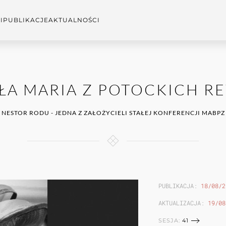
I
PUBLIKACJE
AKTUALNOŚCI
ŁA MARIA Z POTOCKICH R
NESTOR RODU - JEDNA Z ZAŁOŻYCIELI STAŁEJ KONFERENCJI MABPZ
PUBLIKACJA:
18/08/2
AKTUALIZACJA:
19/08
SESJA:
41