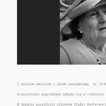
Z wielkim smutkiem i żalem zawidamiamy, iż 15/0
Uroczystości pogrzebowe odbędą się w rodzinnej 
W imieniu wszystkich członków Stałej Konferencj