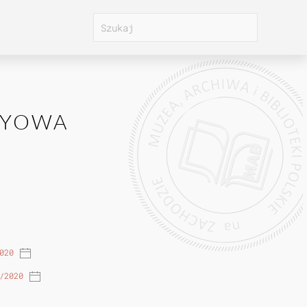
EYOWA
020
/2020