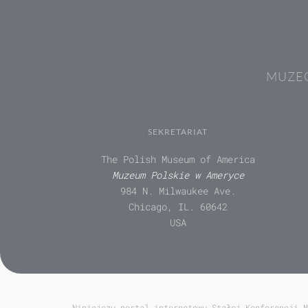
MUZEÓ
SEKRETARIAT
The Polish Museum of America
Muzeum Polskie w Ameryce
984 N. Milwaukee Ave.
Chicago, IL. 60642
USA
Niniejszy portal internetowy Stałej Konferencji M