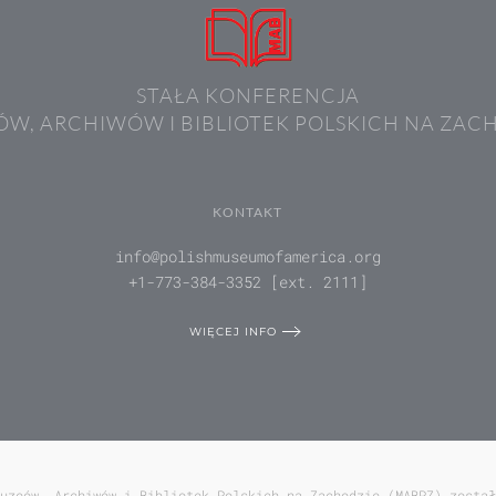
STAŁA KONFERENCJA
W, ARCHIWÓW I BIBLIOTEK POLSKICH NA ZAC
KONTAKT
info@polishmuseumofamerica.org
+1-773-384-3352 [ext. 2111]
WIĘCEJ INFO
uzeów, Archiwów i Bibliotek Polskich na Zachodzie (MABPZ) został