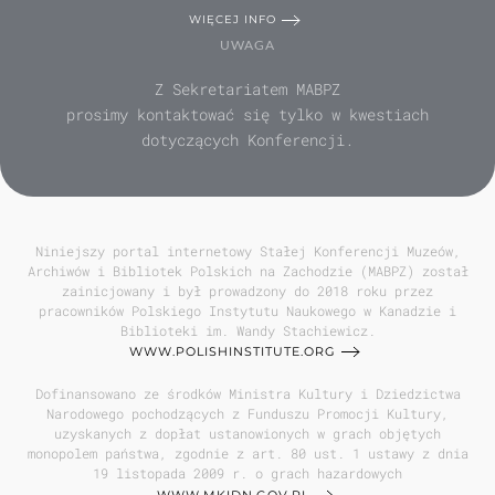
WIĘCEJ INFO
UWAGA
Z Sekretariatem MABPZ
prosimy kontaktować się tylko w kwestiach
dotyczących Konferencji.
Niniejszy portal internetowy Stałej Konferencji Muzeów,
Archiwów i Bibliotek Polskich na Zachodzie (MABPZ) został
zainicjowany i był prowadzony do 2018 roku przez
pracowników Polskiego Instytutu Naukowego w Kanadzie i
Biblioteki im. Wandy Stachiewicz.
WWW.POLISHINSTITUTE.ORG
Dofinansowano ze środków Ministra Kultury i Dziedzictwa
Narodowego pochodzących z Funduszu Promocji Kultury,
uzyskanych z dopłat ustanowionych w grach objętych
monopolem państwa, zgodnie z art. 80 ust. 1 ustawy z dnia
19 listopada 2009 r. o grach hazardowych