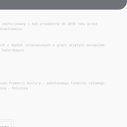
 zainicjowany i był prowadzony do 2018 roku przez
Stachiewicz.
ych z dopłat ustanowionych w grach objętych monopolem
 hazardowych
uszu Promocji Kultury - państwowego funduszu celowego;
icą - Polonika