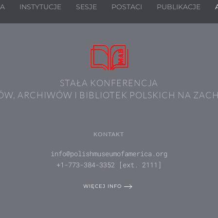
JA
INSTYTUCJE
SESJE
POSTACI
PUBLIKACJE
STAŁA KONFERENCJA
W, ARCHIWÓW I BIBLIOTEK POLSKICH NA ZAC
KONTAKT
info@polishmuseumofamerica.org
+1-773-384-3352 [ext. 2111]
WIĘCEJ INFO