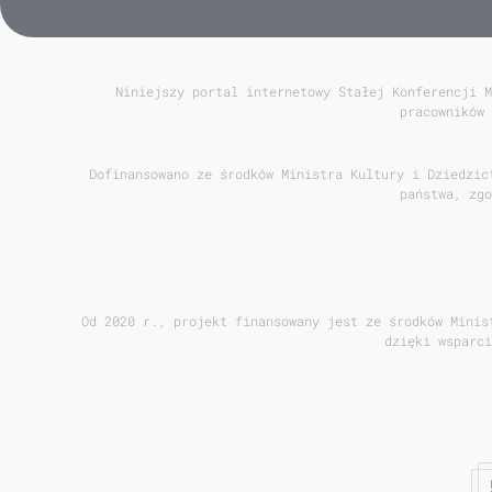
Niniejszy portal internetowy Stałej Konferencji M
pracowników 
Dofinansowano ze środków Ministra Kultury i Dziedzic
państwa, zgo
Od 2020 r., projekt finansowany jest ze środków Minis
dzięki wsparci