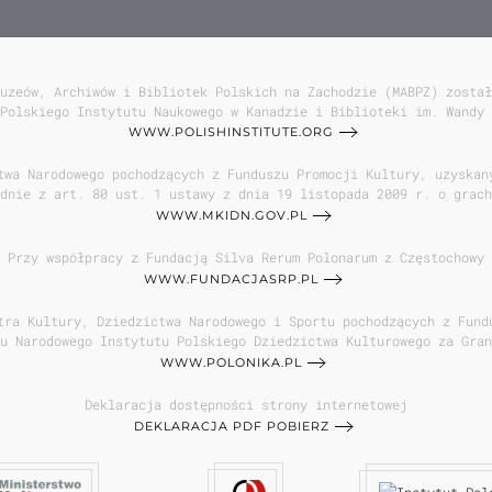
uzeów, Archiwów i Bibliotek Polskich na Zachodzie (MABPZ) został
Polskiego Instytutu Naukowego w Kanadzie i Biblioteki im. Wandy 
WWW.POLISHINSTITUTE.ORG
twa Narodowego pochodzących z Funduszu Promocji Kultury, uzyskan
dnie z art. 80 ust. 1 ustawy z dnia 19 listopada 2009 r. o grach
WWW.MKIDN.GOV.PL
Przy współpracy z Fundacją Silva Rerum Polonarum z Częstochowy
WWW.FUNDACJASRP.PL
tra Kultury, Dziedzictwa Narodowego i Sportu pochodzących z Fund
u Narodowego Instytutu Polskiego Dziedzictwa Kulturowego za Gran
WWW.POLONIKA.PL
Deklaracja dostępności strony internetowej
DEKLARACJA PDF POBIERZ