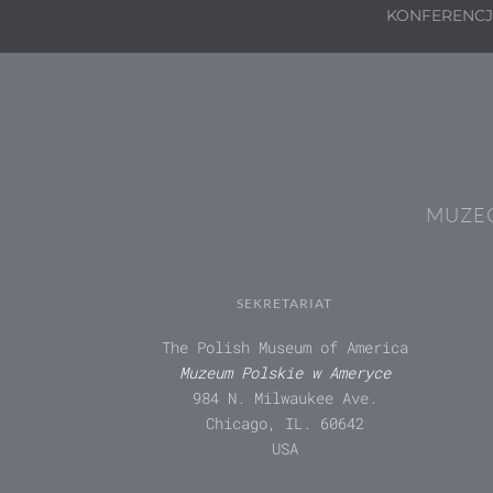
KONFERENC
MUZEÓ
SEKRETARIAT
The Polish Museum of America
Muzeum Polskie w Ameryce
984 N. Milwaukee Ave.
Chicago, IL. 60642
USA