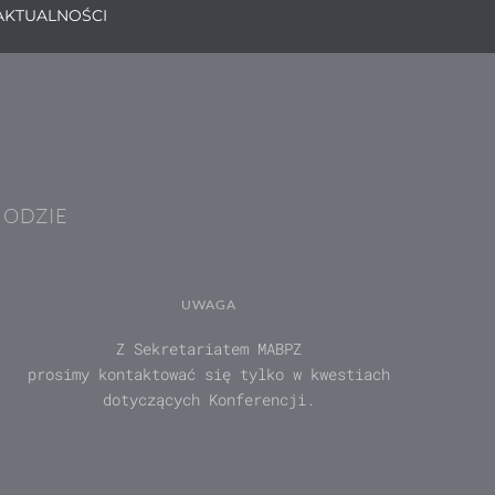
AKTUALNOŚCI
HODZIE
UWAGA
Z Sekretariatem MABPZ
prosimy kontaktować się tylko w kwestiach
dotyczących Konferencji.