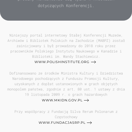
dotyczących Konferencji.
Niniejszy portal internetowy Stałej Konferencji Muzeów,
Archiwów i Bibliotek Polskich na Zachodzie (MABPZ) został
zainicjowany i był prowadzony do 2018 roku przez
pracowników Polskiego Instytutu Naukowego w Kanadzie i
Biblioteki im. Wandy Stachiewicz.
WWW.POLISHINSTITUTE.ORG
Dofinansowano ze środków Ministra Kultury i Dziedzictwa
Narodowego pochodzących z Funduszu Promocji Kultury,
uzyskanych z dopłat ustanowionych w grach objętych
monopolem państwa, zgodnie z art. 80 ust. 1 ustawy z dnia
19 listopada 2009 r. o grach hazardowych
WWW.MKIDN.GOV.PL
Przy współpracy z Fundacją Silva Rerum Polonarum z
Częstochowy
WWW.FUNDACJASRP.PL