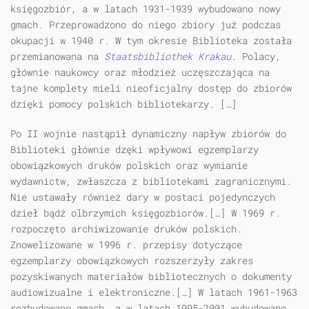
księgozbiór, a w latach 1931-1939 wybudowano nowy
gmach. Przeprowadzono do niego zbiory już podczas
okupacji w 1940 r. W tym okresie Biblioteka została
przemianowana na
Staatsbibliothek Krakau
. Polacy,
głównie naukowcy oraz młodzież uczęszczająca na
tajne komplety mieli nieoficjalny dostęp do zbiorów
dzięki pomocy polskich bibliotekarzy. […]
Po II wojnie nastąpił dynamiczny napływ zbiorów do
Biblioteki głównie dzęki wpływowi egzemplarzy
obowiązkowych druków polskich oraz wymianie
wydawnictw, zwłaszcza z bibliotekami zagranicznymi.
Nie ustawały również dary w postaci pojedynczych
dzieł bądź olbrzymich księgozbiorów.[…] W 1969 r.
rozpoczęto archiwizowanie druków polskich.
Znowelizowane w 1996 r. przepisy dotyczące
egzemplarzy obowiązkowych rozszerzyły zakres
pozyskiwanych materiałów bibliotecznych o dokumenty
audiowizualne i elektroniczne.[…] W latach 1961-1963
rozbudowano gmach, a w latach 1995-2001 wybudowano