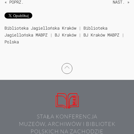
« POPRZ.
NAST. »
Biblioteka Jagiellońska Kraków
|
Biblioteka
Jagiellońska MABPZ
|
BJ Kraków
|
BJ Kraków MABPZ
|
Polska
STAŁA KONFERENCJA
MUZEÓW, ARCHIWÓW I BIBLIOTEK
POLSKICH NA ZACHODZIE