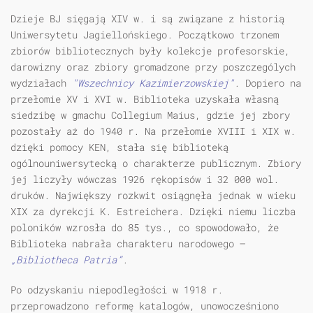
Dzieje BJ sięgają XIV w. i są związane z historią
Uniwersytetu Jagiellońskiego. Początkowo trzonem
zbiorów bibliotecznych były kolekcje profesorskie,
darowizny oraz zbiory gromadzone przy poszczególych
wydziałach
"Wszechnicy Kazimierzowskiej"
. Dopiero na
przełomie XV i XVI w. Biblioteka uzyskała własną
siedzibę w gmachu Collegium Maius, gdzie jej zbory
pozostały aż do 1940 r. Na przełomie XVIII i XIX w.
dzięki pomocy KEN, stała się biblioteką
ogólnouniwersytecką o charakterze publicznym. Zbiory
jej liczyły wówczas 1926 rękopisów i 32 000 wol.
druków. Największy rozkwit osiągnęła jednak w wieku
XIX za dyrekcji K. Estreichera. Dzięki niemu liczba
poloników wzrosła do 85 tys., co spowodowało, że
Biblioteka nabrała charakteru narodowego –
„Bibliotheca Patria”
.
Po odzyskaniu niepodległości w 1918 r.
przeprowadzono reformę katalogów, unowocześniono