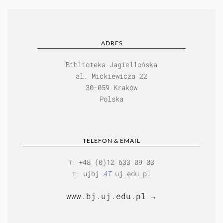
ADRES
Biblioteka Jagiellońska
al. Mickiewicza 22
30-059 Kraków
Polska
TELEFON & EMAIL
+48 (0)12 633 09 03
T:
ujbj
AT
uj.edu.pl
E:
www.bj.uj.edu.pl
→