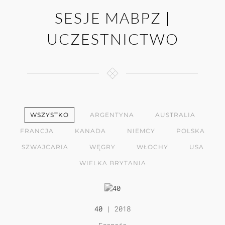
SESJE MABPZ |
UCZESTNICTWO
WSZYSTKO
ARGENTYNA
AUSTRALIA
FRANCJA
KANADA
NIEMCY
POLSKA
SZWAJCARIA
WĘGRY
WŁOCHY
USA
WIELKA BRYTANIA
40
| 2018