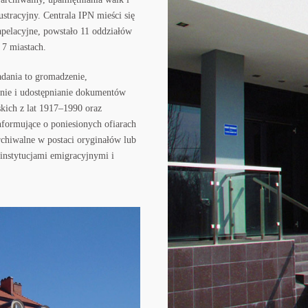
stracyjny. Centrala IPN mieści się
apelacyjne, powstało 11 oddziałów
 7 miastach.
adania to gromadzenie,
nie i udostępnianie dokumentów
kich z lat 1917–1990 oraz
formujące o poniesionych ofiarach
rchiwalne w postaci oryginałów lub
instytucjami emigracyjnymi i