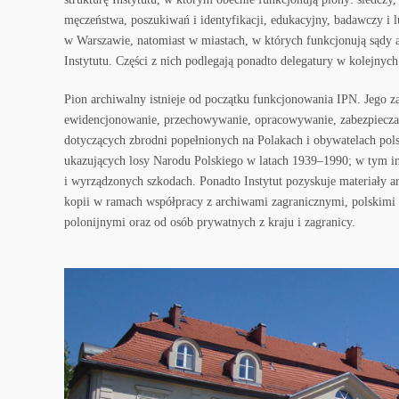
męczeństwa, poszukiwań i identyfikacji, edukacyjny, badawczy i lu
w Warszawie, natomiast w miastach, w których funkcjonują sądy 
Instytutu. Części z nich podlegają ponadto delegatury w kolejnych
Pion archiwalny istnieje od początku funkcjonowania IPN. Jego z
ewidencjonowanie, przechowywanie, opracowywanie, zabezpiecza
dotyczących zbrodni popełnionych na Polakach i obywatelach pols
ukazujących losy Narodu Polskiego w latach 1939–1990; w tym in
i wyrządzonych szkodach. Ponadto Instytut pozyskuje materiały a
kopii w ramach współpracy z archiwami zagranicznymi, polskimi 
polonijnymi oraz od osób prywatnych z kraju i zagranicy.