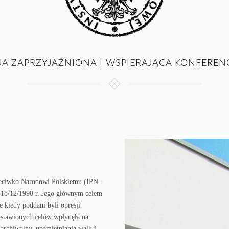
JA ZAPRZYJAŹNIONA I WSPIERAJĄCA KONFEREN
zeciwko Narodowi Polskiemu (IPN -
 18/12/1998 r. Jego głównym celem
e kiedy poddani byli opresji
ostawionych celów wpłynęła na
 archiwalny, upamiętniania walk i