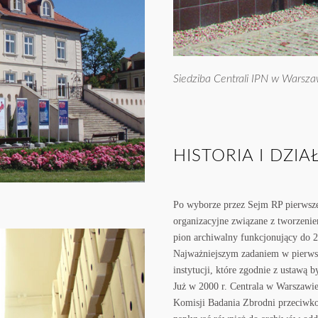
Siedziba Centrali IPN w Warsza
HISTORIA I DZI
Po wyborze przez Sejm RP pierwszeg
organizacyjne związane z tworzeni
pion archiwalny funkcjonujący do 2
Najważniejszym zadaniem w pierwszy
instytucji, które zgodnie z ustawą
Już w 2000 r. Centrala w Warszawi
Komisji Badania Zbrodni przeciwko