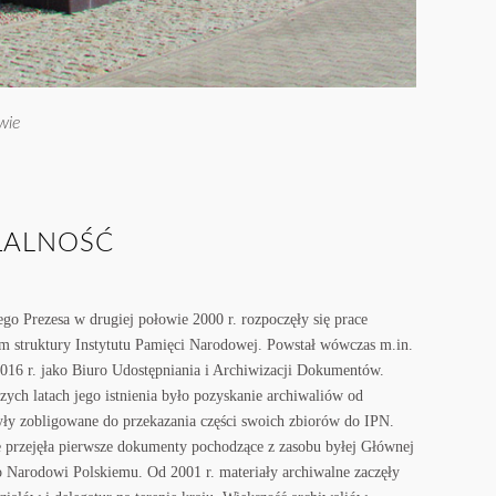
wie
AŁALNOŚĆ
o Prezesa w drugiej połowie 2000 r. rozpoczęły się prace
em struktury Instytutu Pamięci Narodowej. Powstał wówczas m.in.
016 r. jako Biuro Udostępniania i Archiwizacji Dokumentów.
ch latach jego istnienia było pozyskanie archiwaliów od
 były zobligowane do przekazania części swoich zbiorów do IPN.
e przejęła pierwsze dokumenty pochodzące z zasobu byłej Głównej
 Narodowi Polskiemu. Od 2001 r. materiały archiwalne zaczęły