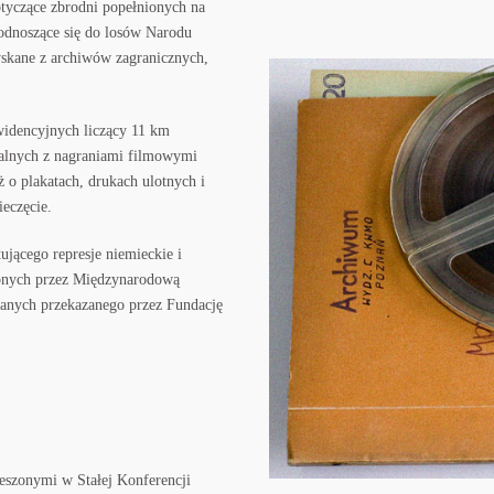
otyczące zbrodni popełnionych na
 odnoszące się do losów Narodu
zyskane z archiwów zagranicznych,
idencyjnych liczący 11 km
walnych z nagraniami filmowymi
o plakatach, drukach ulotnych i
eczęcie.
jącego represje niemieckie i
ionych przez Międzynarodową
anych przekazanego przez Fundację
zeszonymi w Stałej Konferencji