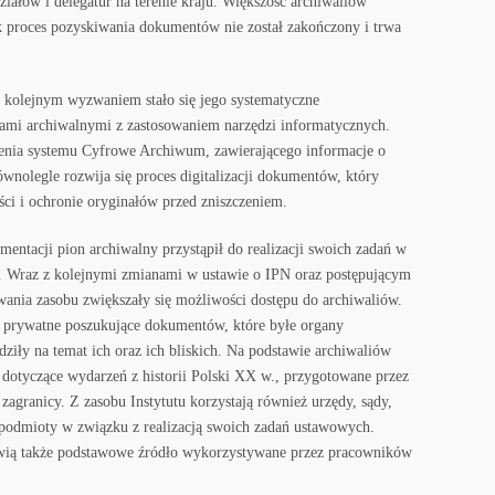
ałów i delegatur na terenie kraju. Większość archiwaliów
k proces pozyskiwania dokumentów nie został zakończony i trwa
 kolejnym wyzwaniem stało się jego systematyczne
ami archiwalnymi z zastosowaniem narzędzi informatycznych.
enia systemu Cyfrowe Archiwum, zawierającego informacje o
nolegle rozwija się proces digitalizacji dokumentów, który
ści i ochronie oryginałów przed zniszczeniem.
mentacji pion archiwalny przystąpił do realizacji swoich zadań w
. Wraz z kolejnymi zmianami w ustawie o IPN oraz postępującym
ania zasobu zwiększały się możliwości dostępu do archiwaliów.
y prywatne poszukujące dokumentów, które byłe organy
ziły na temat ich oraz ich bliskich. Na podstawie archiwaliów
e dotyczące wydarzeń z historii Polski XX w., przygotowane przez
zagranicy. Z zasobu Instytutu korzystają również urzędy, sądy,
e podmioty w związku z realizacją swoich zadań ustawowych.
ią także podstawowe źródło wykorzystywane przez pracowników