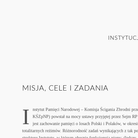
INSTYTUC
MISJA, CELE I ZADANIA
I
nstytut Pamięci Narodowej – Komisja Ścigania Zbrodni pr
KŚZpNP) powstał na mocy ustawy przyjętej przez Sejm RP
jest zachowanie pamięci o losach Polski i Polaków, w okresi
totalitarnych reżimów. Różnorodność zadań wynikających z tak p
strukturę Instytutu, w którym obecnie funkcjonują piony: śledczy,