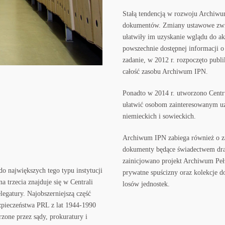
Stałą tendencją w rozwoju Archiwu
dokumentów. Zmiany ustawowe zwięk
ułatwiły im uzyskanie wglądu do a
powszechnie dostępnej informacji o
zadanie, w 2012 r. rozpoczęto publ
całość zasobu Archiwum IPN.
Ponadto w 2014 r. utworzono Centr
ułatwić osobom zainteresowanym uzy
niemieckich i sowieckich.
Archiwum IPN zabiega również o z
dokumenty będące świadectwem dr
zainicjowano projekt Archiwum Pełn
o największych tego typu instytucji
prywatne spuścizny oraz kolekcje d
 trzecia znajduje się w Centrali
losów jednostek.
legatury. Najobszerniejszą część
pieczeństwa PRL z lat 1944-1990
one przez sądy, prokuratury i