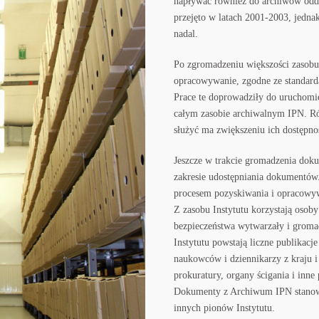
napływać również do archiwów oddzi
przejęto w latach 2001-2003, jedna
nadal.
Po zgromadzeniu większości zasobu
opracowywanie, zgodne ze standard
Prace te doprowadziły do uruchomi
całym zasobie archiwalnym IPN. Rów
służyć ma zwiększeniu ich dostępno
Jeszcze w trakcie gromadzenia doku
zakresie udostępniania dokumentów
procesem pozyskiwania i opracowyw
Z zasobu Instytutu korzystają osob
bezpieczeństwa wytwarzały i gromad
Instytutu powstają liczne publikacj
naukowców i dziennikarzy z kraju i 
prokuratury, organy ścigania i inn
Dokumenty z Archiwum IPN stanow
innych pionów Instytutu.