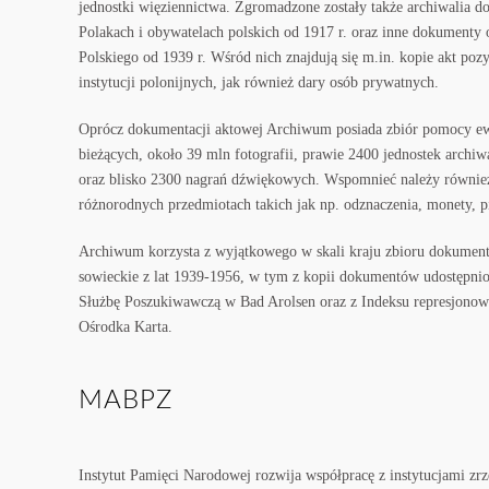
jednostki więziennictwa. Zgromadzone zostały także archiwalia d
Polakach i obywatelach polskich od 1917 r. oraz inne dokumenty
Polskiego od 1939 r. Wśród nich znajdują się m.in. kopie akt po
instytucji polonijnych, jak również dary osób prywatnych.
Oprócz dokumentacji aktowej Archiwum posiada zbiór pomocy ew
bieżących, około 39 mln fotografii, prawie 2400 jednostek archi
oraz blisko 2300 nagrań dźwiękowych. Wspomnieć należy również 
różnorodnych przedmiotach takich jak np. odznaczenia, monety, pi
Archiwum korzysta z wyjątkowego w skali kraju zbioru dokumentu
sowieckie z lat 1939-1956, w tym z kopii dokumentów udostępn
Służbę Poszukiwawczą w Bad Arolsen oraz z Indeksu represjonow
Ośrodka Karta.
MABPZ
Instytut Pamięci Narodowej rozwija współpracę z instytucjami zr