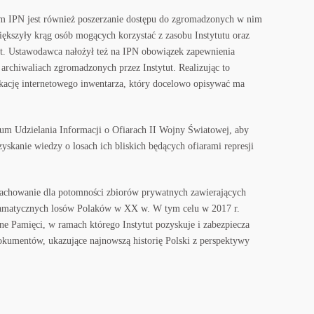
m IPN jest również poszerzanie dostępu do zgromadzonych w nim
szyły krąg osób mogących korzystać z zasobu Instytutu oraz
kt. Ustawodawca nałożył też na IPN obowiązek zapewnienia
 archiwaliach zgromadzonych przez Instytut. Realizując to
ikację internetowego inwentarza, który docelowo opisywać ma
um Udzielania Informacji o Ofiarach II Wojny Światowej, aby
skanie wiedzy o losach ich bliskich będących ofiarami represji
achowanie dla potomności zbiorów prywatnych zawierających
amatycznych losów Polaków w XX w. W tym celu w 2017 r.
e Pamięci, w ramach którego Instytut pozyskuje i zabezpiecza
okumentów, ukazujące najnowszą historię Polski z perspektywy