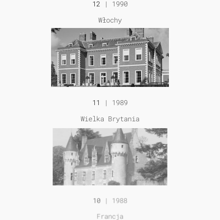
12
| 1990
Włochy
11
| 1989
Wielka Brytania
10
| 1988
Francja