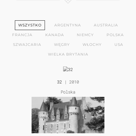
WSZYSTKO
ARGENTYNA
AUSTRALIA
FRANCJA
KANADA
NIEMCY
POLSKA
SZWAJCARIA
WĘGRY
WŁOCHY
USA
WIELKA BRYTANIA
32
| 2010
Polska