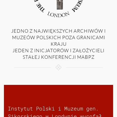
JEDNO Z NAJWIĘKSZYCH ARCHIWÓW I
MUZEÓW POLSKICH POZA GRANICAMI
KRAJU
JEDEN Z INICJATORÓW I ZAŁOŻYCIELI
STAŁEJ KONFERENCJI MABPZ
Instytut Polski i Muzeum gen.
Sikorskiego w Londynie wycofał