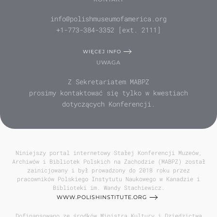
info@polishmuseumofamerica.org
+1-773-384-3352 [ext. 2111]
WIĘCEJ INFO
UWAGA
Z Sekretariatem MABPZ
prosimy kontaktować się tylko w kwestiach
dotyczących Konferencji.
Niniejszy portal internetowy Stałej Konferencji Muzeów,
Archiwów i Bibliotek Polskich na Zachodzie (MABPZ) został
zainicjowany i był prowadzony do 2018 roku przez
pracowników Polskiego Instytutu Naukowego w Kanadzie i
Biblioteki im. Wandy Stachiewicz.
WWW.POLISHINSTITUTE.ORG
Dofinansowano ze środków Ministra Kultury i Dziedzictwa