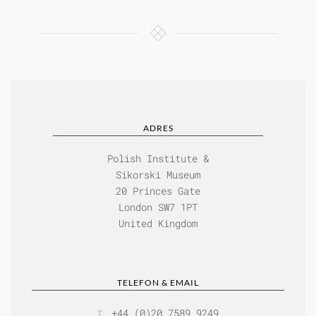
ADRES
Polish Institute &
Sikorski Museum
20 Princes Gate
London SW7 1PT
United Kingdom
TELEFON & EMAIL
+44 (0)20 7589 9249
T: