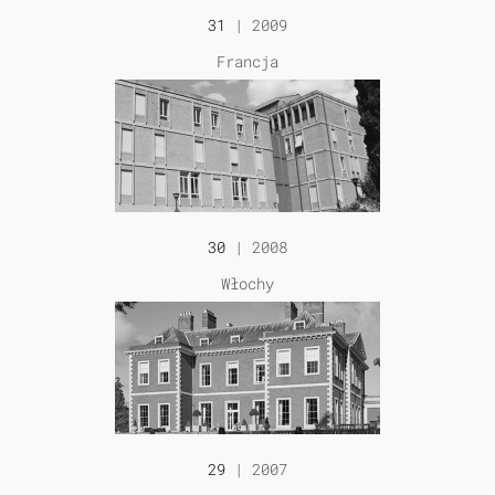
31
| 2009
Francja
30
| 2008
Włochy
29
| 2007