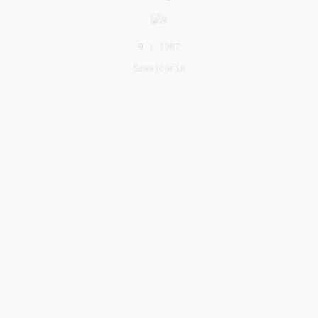
9
| 1987
Szwajcaria
8
| 1986
Włochy
7
| 1985
Wielka Brytania