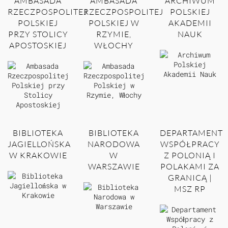
AMBASADA
AMBASADA
ARCHIWUM
RZECZPOSPOLITEJ
RZECZPOSPOLITEJ
POLSKIEJ
POLSKIEJ
POLSKIEJ W
AKADEMII
PRZY STOLICY
RZYMIE,
NAUK
APOSTOSKIEJ
WŁOCHY
BIBLIOTEKA
BIBLIOTEKA
DEPARTAMENT
JAGIELLOŃSKA
NARODOWA
WSPÓŁPRACY
W KRAKOWIE
W
Z POLONIĄ I
WARSZAWIE
POLAKAMI ZA
GRANICĄ |
MSZ RP