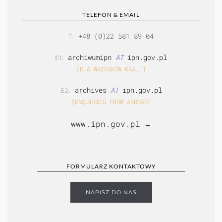
TELEFON & EMAIL
+48 (0)22 581 89 04
T:
archiwumipn
AT
ipn.gov.pl
E1:
[DLA WNIOSKÓW KRAJ.]
archives
AT
ipn.gov.pl
E2:
[ENQUIRIES FROM ABROAD]
www.ipn.gov.pl
→
FORMULARZ KONTAKTOWY
NAPISZ DO NAS