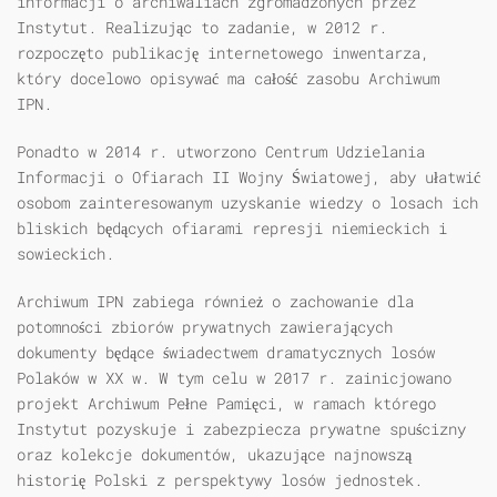
informacji o archiwaliach zgromadzonych przez
Instytut. Realizując to zadanie, w 2012 r.
rozpoczęto publikację internetowego inwentarza,
który docelowo opisywać ma całość zasobu Archiwum
IPN.
Ponadto w 2014 r. utworzono Centrum Udzielania
Informacji o Ofiarach II Wojny Światowej, aby ułatwić
osobom zainteresowanym uzyskanie wiedzy o losach ich
bliskich będących ofiarami represji niemieckich i
sowieckich.
Archiwum IPN zabiega również o zachowanie dla
potomności zbiorów prywatnych zawierających
dokumenty będące świadectwem dramatycznych losów
Polaków w XX w. W tym celu w 2017 r. zainicjowano
projekt Archiwum Pełne Pamięci, w ramach którego
Instytut pozyskuje i zabezpiecza prywatne spuścizny
oraz kolekcje dokumentów, ukazujące najnowszą
historię Polski z perspektywy losów jednostek.