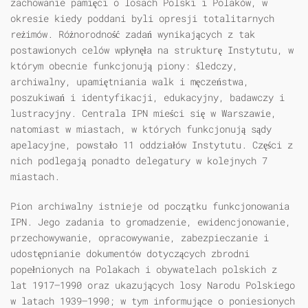
zachowanie pamięci o losach Polski i Polaków, w
okresie kiedy poddani byli opresji totalitarnych
reżimów. Różnorodność zadań wynikających z tak
postawionych celów wpłynęła na strukturę Instytutu, w
którym obecnie funkcjonują piony: śledczy,
archiwalny, upamiętniania walk i męczeństwa,
poszukiwań i identyfikacji, edukacyjny, badawczy i
lustracyjny. Centrala IPN mieści się w Warszawie,
natomiast w miastach, w których funkcjonują sądy
apelacyjne, powstało 11 oddziałów Instytutu. Części z
nich podlegają ponadto delegatury w kolejnych 7
miastach.
Pion archiwalny istnieje od początku funkcjonowania
IPN. Jego zadania to gromadzenie, ewidencjonowanie,
przechowywanie, opracowywanie, zabezpieczanie i
udostępnianie dokumentów dotyczących zbrodni
popełnionych na Polakach i obywatelach polskich z
lat 1917–1990 oraz ukazujących losy Narodu Polskiego
w latach 1939–1990; w tym informujące o poniesionych