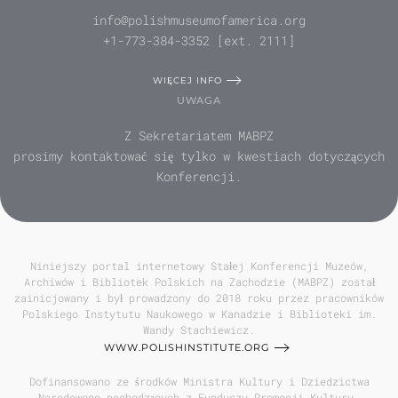
info@polishmuseumofamerica.org
+1-773-384-3352 [ext. 2111]
WIĘCEJ INFO
UWAGA
Z Sekretariatem MABPZ
prosimy kontaktować się tylko w kwestiach dotyczących
Konferencji.
Niniejszy portal internetowy Stałej Konferencji Muzeów,
Archiwów i Bibliotek Polskich na Zachodzie (MABPZ) został
zainicjowany i był prowadzony do 2018 roku przez pracowników
Polskiego Instytutu Naukowego w Kanadzie i Biblioteki im.
Wandy Stachiewicz.
WWW.POLISHINSTITUTE.ORG
Dofinansowano ze środków Ministra Kultury i Dziedzictwa
Narodowego pochodzących z Funduszu Promocji Kultury,