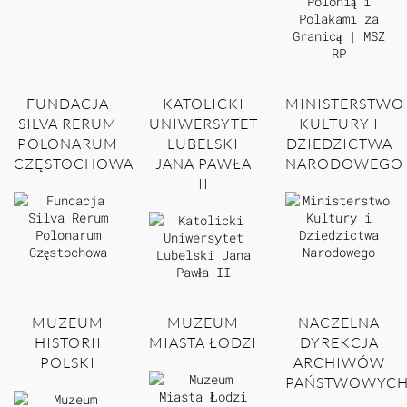
FUNDACJA
KATOLICKI
MINISTERSTWO
SILVA RERUM
UNIWERSYTET
KULTURY I
POLONARUM
LUBELSKI
DZIEDZICTWA
CZĘSTOCHOWA
JANA PAWŁA
NARODOWEGO
II
MUZEUM
MUZEUM
NACZELNA
HISTORII
MIASTA ŁODZI
DYREKCJA
POLSKI
ARCHIWÓW
PAŃSTWOWYC