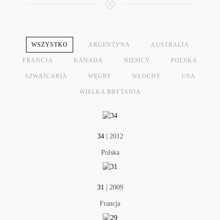
WSZYSTKO
ARGENTYNA
AUSTRALIA
FRANCJA
KANADA
NIEMCY
POLSKA
SZWAJCARIA
WĘGRY
WŁOCHY
USA
WIELKA BRYTANIA
34
| 2012
Polska
31
| 2009
Francja