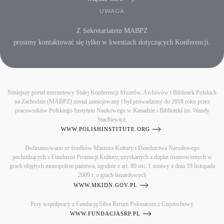
UWAGA
Z Sekretariatem MABPZ
prosimy kontaktować się tylko w kwestiach dotyczących Konferencji.
Niniejszy portal internetowy Stałej Konferencji Muzeów, Archiwów i Bibliotek Polskich
na Zachodzie (MABPZ) został zainicjowany i był prowadzony do 2018 roku przez
pracowników Polskiego Instytutu Naukowego w Kanadzie i Biblioteki im. Wandy
Stachiewicz.
WWW.POLISHINSTITUTE.ORG
Dofinansowano ze środków Ministra Kultury i Dziedzictwa Narodowego
pochodzących z Funduszu Promocji Kultury, uzyskanych z dopłat ustanowionych w
grach objętych monopolem państwa, zgodnie z art. 80 ust. 1 ustawy z dnia 19 listopada
2009 r. o grach hazardowych
WWW.MKIDN.GOV.PL
Przy współpracy z Fundacją Silva Rerum Polonarum z Częstochowy
WWW.FUNDACJASRP.PL