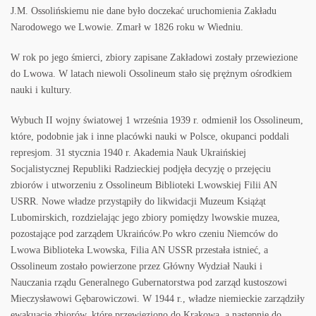
J.M. Ossolińskiemu nie dane było doczekać uruchomienia Zakładu
Narodowego we Lwowie. Zmarł w 1826 roku w Wiedniu.
W rok po jego śmierci, zbiory zapisane Zakładowi zostały przewiezione
do Lwowa. W latach niewoli Ossolineum stało się prężnym ośrodkiem
nauki i kultury.
Wybuch II wojny światowej 1 września 1939 r. odmienił los Ossolineum,
które, podobnie jak i inne placówki nauki w Polsce, okupanci poddali
represjom. 31 stycznia 1940 r. Akademia Nauk Ukraińskiej
Socjalistycznej Republiki Radzieckiej podjęła decyzję o przejęciu
zbiorów i utworzeniu z Ossolineum Biblioteki Lwowskiej Filii AN
USRR. Nowe władze przystąpiły do likwidacji Muzeum Książąt
Lubomirskich, rozdzielając jego zbiory pomiędzy lwowskie muzea,
pozostające pod zarządem Ukraińców.Po wkro czeniu Niemców do
Lwowa Biblioteka Lwowska, Filia AN USSR przestała istnieć, a
Ossolineum zostało powierzone przez Główny Wydział Nauki i
Nauczania rządu Generalnego Gubernatorstwa pod zarząd kustoszowi
Mieczysławowi Gębarowiczowi. W 1944 r., władze niemieckie zarządziły
ewakuację zbiorów, które przewieziono do Krakowa, a następnie do