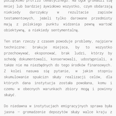
początkowo profilu tematycznego. Na ogół gromadzi się
mniej lub bardziej żywiołowo wszystko, czym obdarzają
niekiedy darczyńcy w rezultacie zapisów
testamentowych, jeżeli tylko darowane przedmioty
mają z polskiego punktu widzenia pewną wartość
obiektywną, a niekiedy sentymentalną.
Ten stan rzeczy z czasem powoduje problemy, najpierw
techniczne: brakuje miejsca, by to wszystko
przechowywać, eksponować, brak ludzi, którzy by
schedę dokumentowali, konserwowali, udostępniali, a
także nie ma niezbędnych do tego środków finansowych.
Z kolei nasuwa się pytanie, w jakim stopniu
skumulowanie spuścizn służy realizacji celów, dla
których dana instytucja została powołana, komu i
czemu w obecnych warunkach zbiory mogą i powinny
służyć.
Do niedawna w instytucjach emigracyjnych sprawa była
jasna — gromadzenie depozytów służy walce kraju z