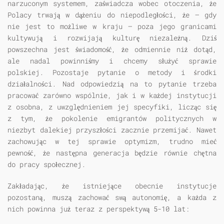
narzuconym systemem, zaświadcza wobec otoczenia, że
Polacy trwają w dążeniu do niepodległości, że — gdy
nie jest to możliwe w kraju — poza jego granicami
kultywują i rozwijają kulturę niezależną. Dziś
powszechna jest świadomość, że odmiennie niż dotąd,
ale nadal powinniśmy i chcemy służyć sprawie
polskiej. Pozostaje pytanie o metody i środki
działalności. Nad odpowiedzią na to pytanie trzeba
pracować zarówno wspólnie, jak i w każdej instytucji
z osobna, z uwzględnieniem jej specyfiki, licząc się
z tym, że pokolenie emigrantów politycznych w
niezbyt dalekiej przyszłości zacznie przemijać. Nawet
zachowując w tej sprawie optymizm, trudno mieć
pewność, że następna generacja będzie równie chętna
do pracy społecznej.
Zakładając, że istniejące obecnie instytucje
pozostaną, muszą zachować swą autonomię, a każda z
nich powinna już teraz z perspektywą 5-10 lat: