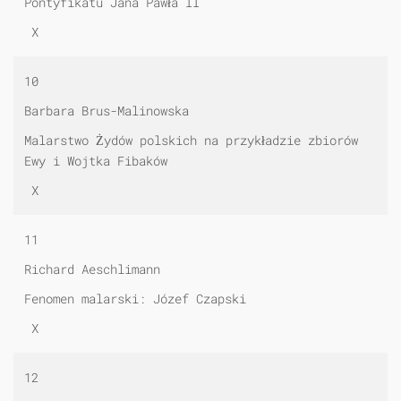
Pontyfikatu Jana Pawła II
X
10
Barbara Brus-Malinowska
Malarstwo Żydów polskich na przykładzie zbiorów
Ewy i Wojtka Fibaków
X
11
Richard Aeschlimann
Fenomen malarski: Józef Czapski
X
12