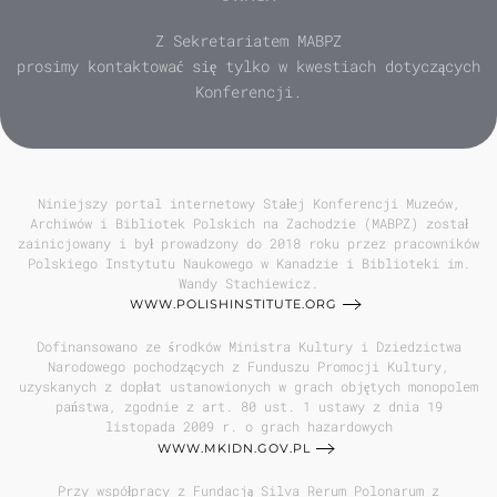
Z Sekretariatem MABPZ
prosimy kontaktować się tylko w kwestiach dotyczących
Konferencji.
Niniejszy portal internetowy Stałej Konferencji Muzeów,
Archiwów i Bibliotek Polskich na Zachodzie (MABPZ) został
zainicjowany i był prowadzony do 2018 roku przez pracowników
Polskiego Instytutu Naukowego w Kanadzie i Biblioteki im.
Wandy Stachiewicz.
WWW.POLISHINSTITUTE.ORG
Dofinansowano ze środków Ministra Kultury i Dziedzictwa
Narodowego pochodzących z Funduszu Promocji Kultury,
uzyskanych z dopłat ustanowionych w grach objętych monopolem
państwa, zgodnie z art. 80 ust. 1 ustawy z dnia 19
listopada 2009 r. o grach hazardowych
WWW.MKIDN.GOV.PL
Przy współpracy z Fundacją Silva Rerum Polonarum z