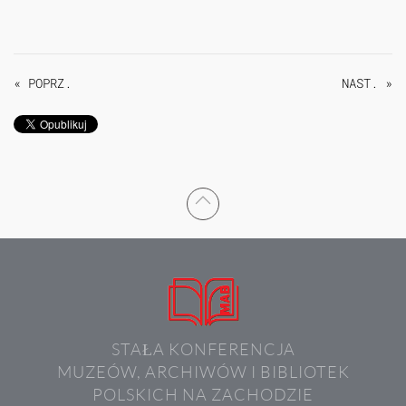
« POPRZ.
NAST. »
STAŁA KONFERENCJA
MUZEÓW, ARCHIWÓW I BIBLIOTEK
POLSKICH NA ZACHODZIE