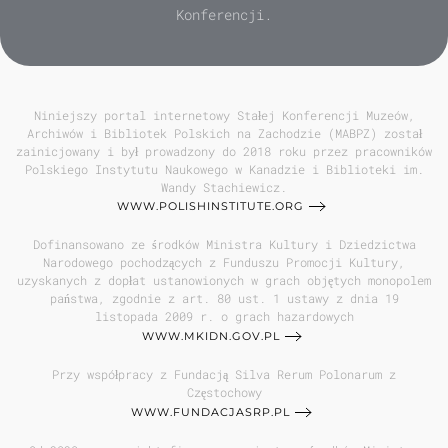
Konferencji.
Niniejszy portal internetowy Stałej Konferencji Muzeów,
Archiwów i Bibliotek Polskich na Zachodzie (MABPZ) został
zainicjowany i był prowadzony do 2018 roku przez pracowników
Polskiego Instytutu Naukowego w Kanadzie i Biblioteki im.
Wandy Stachiewicz.
WWW.POLISHINSTITUTE.ORG
Dofinansowano ze środków Ministra Kultury i Dziedzictwa
Narodowego pochodzących z Funduszu Promocji Kultury,
uzyskanych z dopłat ustanowionych w grach objętych monopolem
państwa, zgodnie z art. 80 ust. 1 ustawy z dnia 19
listopada 2009 r. o grach hazardowych
WWW.MKIDN.GOV.PL
Przy współpracy z Fundacją Silva Rerum Polonarum z
Częstochowy
WWW.FUNDACJASRP.PL