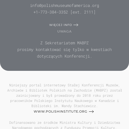
info@polishmuseumofamerica.org
+1-773-384-3352 [ext. 2111]
WIĘCEJ INFO
UWAGA
Z Sekretariatem MABPZ
prosimy kontaktować się tylko w kwestiach
dotyczących Konferencji.
Niniejszy portal internetowy Stałej Konferencji Muzeów,
Archiwów i Bibliotek Polskich na Zachodzie (MABPZ) został
zainicjowany i był prowadzony do 2018 roku przez
pracowników Polskiego Instytutu Naukowego w Kanadzie i
Biblioteki im. Wandy Stachiewicz.
WWW.POLISHINSTITUTE.ORG
Dofinansowano ze środków Ministra Kultury i Dziedzictwa
Narodowego pochodzących z Funduszu Promocji Kultury,