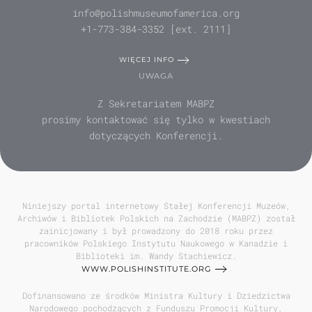
info@polishmuseumofamerica.org
+1-773-384-3352 [ext. 2111]
WIĘCEJ INFO
UWAGA
Z Sekretariatem MABPZ
prosimy kontaktować się tylko w kwestiach
dotyczących Konferencji.
Niniejszy portal internetowy Stałej Konferencji Muzeów,
Archiwów i Bibliotek Polskich na Zachodzie (MABPZ) został
zainicjowany i był prowadzony do 2018 roku przez
pracowników Polskiego Instytutu Naukowego w Kanadzie i
Biblioteki im. Wandy Stachiewicz.
WWW.POLISHINSTITUTE.ORG
Dofinansowano ze środków Ministra Kultury i Dziedzictwa
Narodowego pochodzących z Funduszu Promocji Kultury,