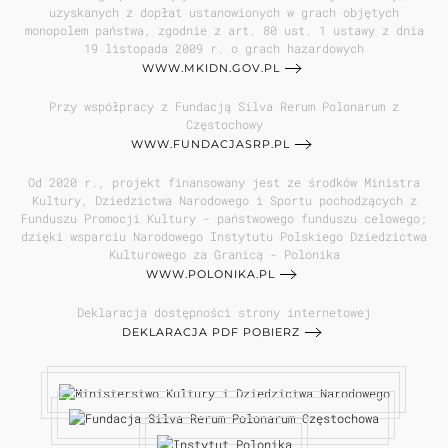
uzyskanych z dopłat ustanowionych w grach objętych
monopolem państwa, zgodnie z art. 80 ust. 1 ustawy z dnia
19 listopada 2009 r. o grach hazardowych
WWW.MKIDN.GOV.PL
Przy współpracy z Fundacją Silva Rerum Polonarum z
Częstochowy
WWW.FUNDACJASRP.PL
Od 2020 r., projekt finansowany jest ze środków Ministra
Kultury, Dziedzictwa Narodowego i Sportu pochodzących z
Funduszu Promocji Kultury - państwowego funduszu celowego;
dzięki wsparciu Narodowego Instytutu Polskiego Dziedzictwa
Kulturowego za Granicą - Polonika
WWW.POLONIKA.PL
Deklaracja dostępności strony internetowej
DEKLARACJA PDF POBIERZ